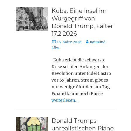
Kuba: Eine Insel im
Würgegriff von
Donald Trump, Falter
17.2.2026
Veröffentlicht
Autor
16. März 2026
Raimund
am
Löw
Kuba erlebt die schwerste
Krise seit den Anfängen der
Revolution unter Fidel Castro
vor 65 Jahren. Strom gibt es
nur wenige Stunden am Tag.
Es sind kaum noch Busse
weiterlesen…
Donald Trumps
unrealistischen Pläne