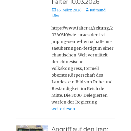
Falter 10.03.2026
Veröffentlicht
Autor
16. März 2026
Raimund
am
Löw
https://www.falter.at/zeitung/2
0260310/wie-praesident-xi-
jinping-seine-herrschaft-mit-
saeuberungen-festigt In einer
chaotischen Welt vermittelt
der chinesische
Volkskongress, formell
oberste Körperschaft des
Landes, ein Bild von Ruhe und
Beständigkeit im Reich der
Mitte. Die 3000 Delegierten
warfen der Regierung
weiterlesen…
Angriff auf den Iran: