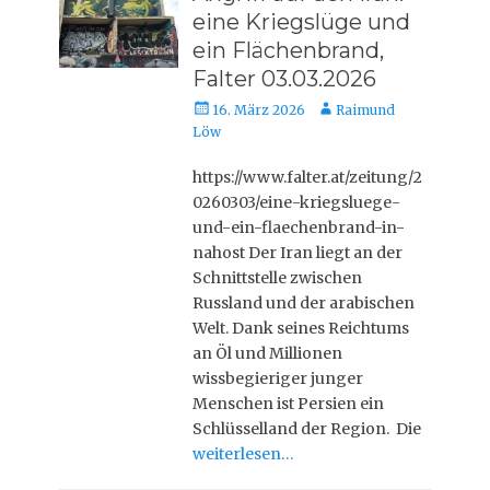
eine Kriegslüge und
ein Flächenbrand,
Falter 03.03.2026
Veröffentlicht
Autor
16. März 2026
Raimund
am
Löw
https://www.falter.at/zeitung/2
0260303/eine-kriegsluege-
und-ein-flaechenbrand-in-
nahost Der Iran liegt an der
Schnittstelle zwischen
Russland und der arabischen
Welt. Dank seines Reichtums
an Öl und Millionen
wissbegieriger junger
Menschen ist Persien ein
Schlüsselland der Region. Die
weiterlesen…