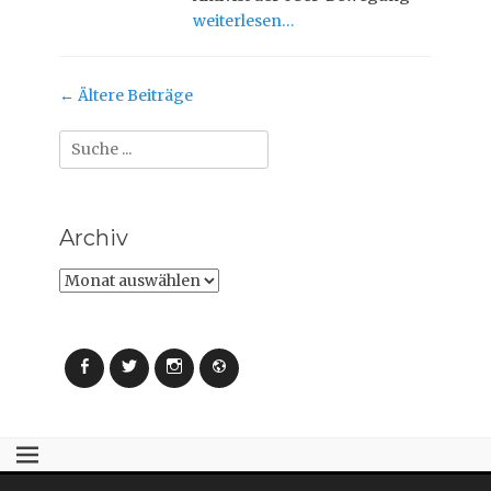
weiterlesen…
Beitrag-
←
Ältere Beiträge
Navigation
Suche
nach:
Archiv
Archiv
Facebook
Twitter
Instagram
Webseite