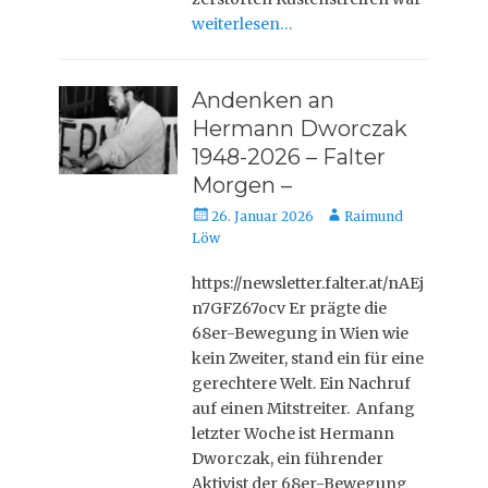
weiterlesen…
Andenken an
Hermann Dworczak
1948-2026 – Falter
Morgen –
Veröffentlicht
Autor
26. Januar 2026
Raimund
am
Löw
https://newsletter.falter.at/nAEj
n7GFZ67ocv Er prägte die
68er-Bewegung in Wien wie
kein Zweiter, stand ein für eine
gerechtere Welt. Ein Nachruf
auf einen Mitstreiter. Anfang
letzter Woche ist Hermann
Dworczak, ein führender
Aktivist der 68er-Bewegung