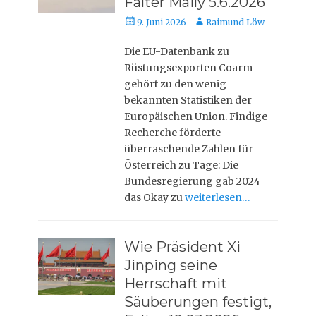
Falter Maily 5.6.2026
Veröffentlicht
Autor
9. Juni 2026
Raimund Löw
am
Die EU-Datenbank zu
Rüstungsexporten Coarm
gehört zu den wenig
bekannten Statistiken der
Europäischen Union. Findige
Recherche förderte
überraschende Zahlen für
Österreich zu Tage: Die
Bundesregierung gab 2024
das Okay zu
weiterlesen…
Wie Präsident Xi
Jinping seine
Herrschaft mit
Säuberungen festigt,