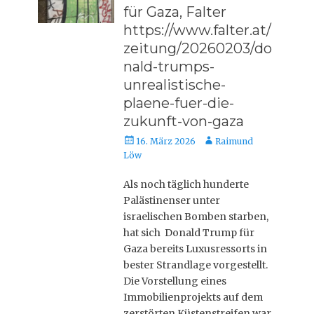
für Gaza, Falter
https://www.falter.at/
zeitung/20260203/do
nald-trumps-
unrealistische-
plaene-fuer-die-
zukunft-von-gaza
Veröffentlicht
Autor
16. März 2026
Raimund
am
Löw
Als noch täglich hunderte
Palästinenser unter
israelischen Bomben starben,
hat sich Donald Trump für
Gaza bereits Luxusressorts in
bester Strandlage vorgestellt.
Die Vorstellung eines
Immobilienprojekts auf dem
zerstörten Küstenstreifen war