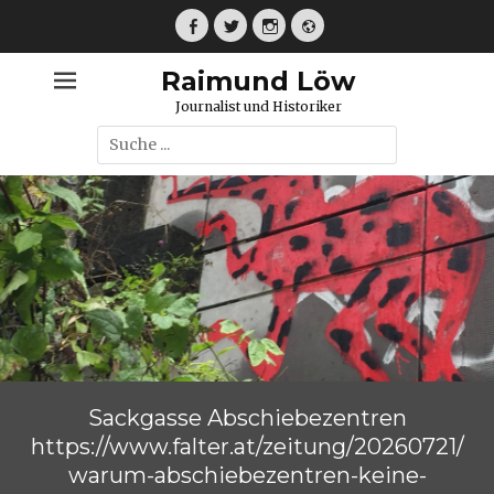
Weiter
zum
Facebook
Twitter
Instagram
Webseite
Inhalt
Raimund Löw
Journalist und Historiker
Suche
nach:
Sackgasse Abschiebezentren
https://www.falter.at/zeitung/20260721/
warum-abschiebezentren-keine-