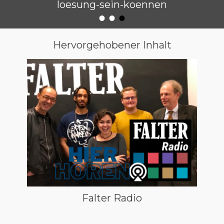
loesung-sein-koennen
•
•
•
Veröffentlicht am
von
Raimund Löw
Hervorgehobener Inhalt
Falter Radio