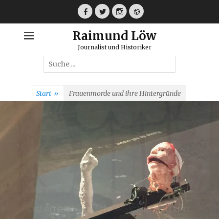
Weiter
zum
Facebook
Twitter
Instagram
Webseite
Inhalt
Raimund Löw
Journalist und Historiker
Suche
nach:
Start
»
Frauenmorde und ihre Hintergründe