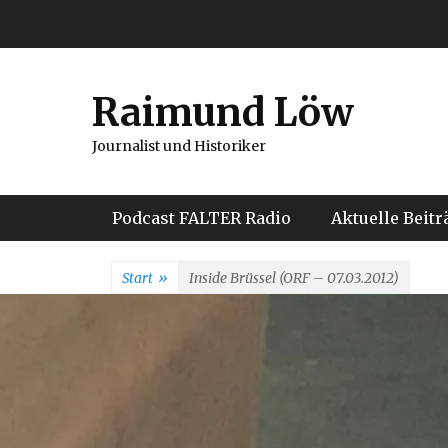
Weiter
zum
Inhalt
Raimund Löw
Journalist und Historiker
Hauptmenü
Podcast FALTER Radio
Aktuelle Beitr
Start
»
Inside Brüssel (ORF – 07.03.2012)