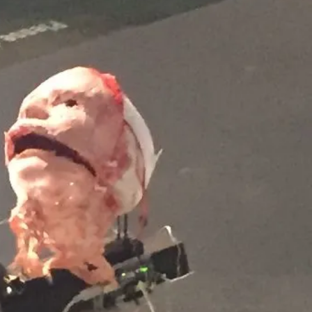
Dänemark
260707/z
-europa