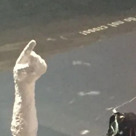
onsmodelle Spanien vs 
/www.falter.at/zeitung/20
delle-fuer-migration-in
am
von
Raimund Löw
weiterlesen...