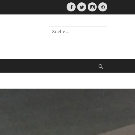
Facebook
Twitter
Instagram
Webseite
Suche
nach:
Suche