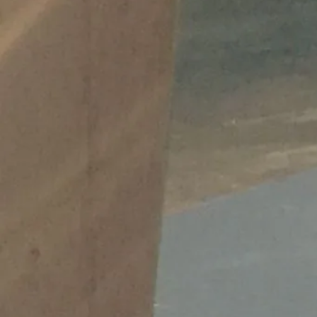
Migrati
https:/
wei-mo
Veröffentlicht 