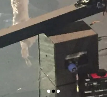
•
•
•