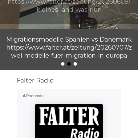
https://www.falter.at/zeitung/20260609/
kleines-land-was-nun
Veröffentlicht am
von
Raimund Löw
Migrationsmodelle Spanien vs Dänemark
https://www.falter.at/zeitung/20260707/z
wei-modelle-fuer-migration-in-europa
•
•
•
Veröffentlicht am
von
Raimund Löw
Falter Radio