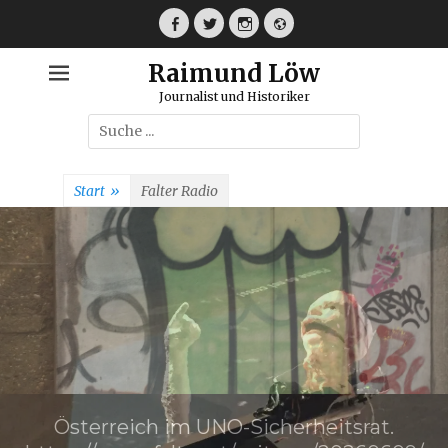
Weiter
zum
Facebook
Twitter
Instagram
Webseite
Inhalt
Raimund Löw
Journalist und Historiker
Suche
nach:
Start
»
Falter Radio
Österreich im UNO-Sicherheitsrat.