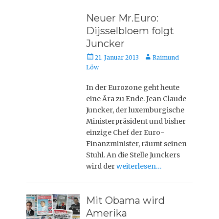
Neuer Mr.Euro:
Dijsselbloem folgt
Juncker
Veröffentlicht
Autor
21. Januar 2013
Raimund
am
Löw
In der Eurozone geht heute
eine Ära zu Ende. Jean Claude
Juncker, der luxemburgische
Ministerpräsident und bisher
einzige Chef der Euro-
Finanzminister, räumt seinen
Stuhl. An die Stelle Junckers
wird der
weiterlesen…
Mit Obama wird
Amerika