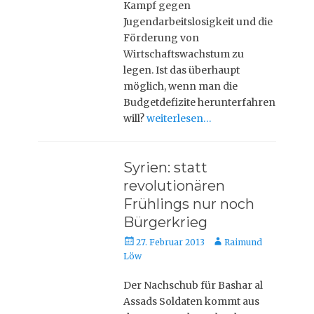
Kampf gegen
Jugendarbeitslosigkeit und die
Förderung von
Wirtschaftswachstum zu
legen. Ist das überhaupt
möglich, wenn man die
Budgetdefizite herunterfahren
will?
weiterlesen…
Syrien: statt
revolutionären
Frühlings nur noch
Bürgerkrieg
Veröffentlicht
Autor
27. Februar 2013
Raimund
am
Löw
Der Nachschub für Bashar al
Assads Soldaten kommt aus