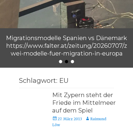
Migrationsmodelle Spanien vs Dänemark
https://www.falter.at/zeitung/20260707/z
wei-modelle-fuer-migration-in-europa
•
•
•
Veröffentlicht am
von
Raimund Löw
Schlagwort:
EU
Mit Zypern steht der
Friede im Mittelmeer
auf dem Spiel
Veröffentlicht
Autor
27. März 2013
Raimund
am
Löw