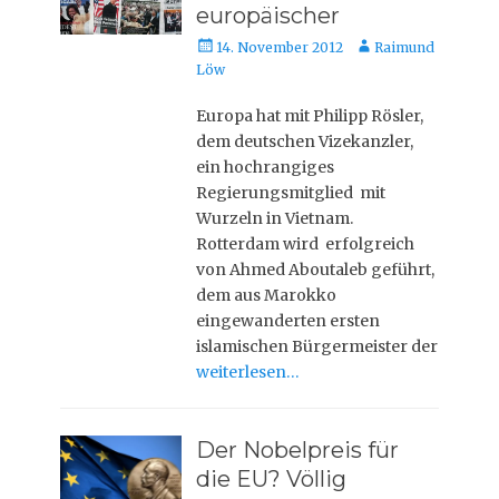
europäischer
Veröffentlicht
Autor
14. November 2012
Raimund
am
Löw
Europa hat mit Philipp Rösler,
dem deutschen Vizekanzler,
ein hochrangiges
Regierungsmitglied mit
Wurzeln in Vietnam.
Rotterdam wird erfolgreich
von Ahmed Aboutaleb geführt,
dem aus Marokko
eingewanderten ersten
islamischen Bürgermeister der
weiterlesen…
Der Nobelpreis für
die EU? Völlig