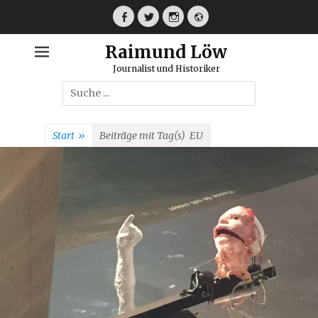
Weiter
zum
Facebook
Twitter
Instagram
Webseite
Inhalt
Raimund Löw
Journalist und Historiker
Suche
nach:
Start
»
Beiträge mit Tag(s)
EU