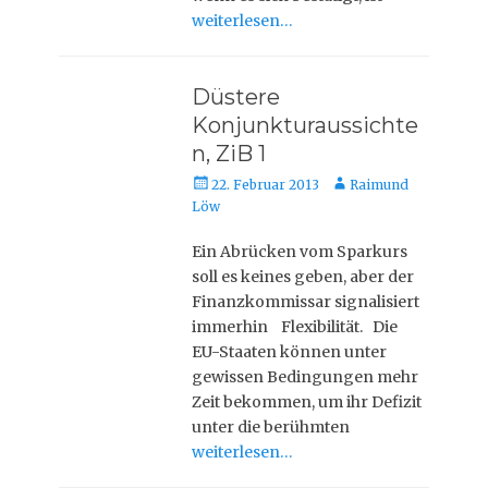
weiterlesen…
Düstere
Konjunkturaussichte
n, ZiB 1
Veröffentlicht
Autor
22. Februar 2013
Raimund
am
Löw
Ein Abrücken vom Sparkurs
soll es keines geben, aber der
Finanzkommissar signalisiert
immerhin Flexibilität. Die
EU-Staaten können unter
gewissen Bedingungen mehr
Zeit bekommen, um ihr Defizit
unter die berühmten
weiterlesen…