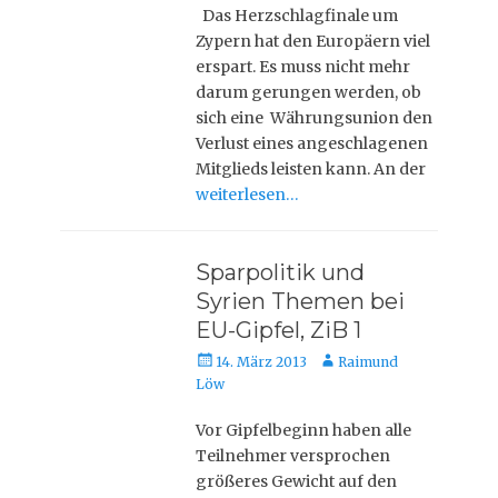
Das Herzschlagfinale um
Zypern hat den Europäern viel
erspart. Es muss nicht mehr
darum gerungen werden, ob
sich eine Währungsunion den
Verlust eines angeschlagenen
Mitglieds leisten kann. An der
weiterlesen…
Sparpolitik und
Syrien Themen bei
EU-Gipfel, ZiB 1
Veröffentlicht
Autor
14. März 2013
Raimund
am
Löw
Vor Gipfelbeginn haben alle
Teilnehmer versprochen
größeres Gewicht auf den