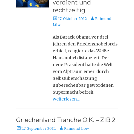
verdient und
rechtzeitig
Veröffentlicht
Autor
17. Oktober 2012
Raimund
am
Löw
Als Barack Obama vor drei
Jahren den Friedensnobelpreis
erhielt, reagierte das Weiße
Haus nobel distanziert. Der
neue Präsident hatte die Welt
vom Alptraum einer durch
Selbstüberschätzung
unberechenbar gewordenen
Supermacht befreit.
weiterlesen…
Griechenland Tranche O.K. – ZIB 2
Veröffentlicht
Autor
27. September 2012
Raimund Löw
am