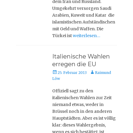
dem Iran und Russland.
Umgekehrt versorgen Saudi
Arabien, Kuweit und Katar die
islamistischen Aufständischen
mit Geld und Waffen. Die
Türkei ist
weiterlesen…
Italienische Wahlen
erregen die EU
Veröffentlicht
Autor
25. Februar 2013
Raimund
am
Löw
Offiziell sagt zu den
italienischen Wahlen zur Zeit
niemand etwas, weder in
Brüssel noch in den anderen
Hauptstädten. Aber es ist völlig
klar: dieses Wahlergebnis,
wenn es sich bestätigt, ist