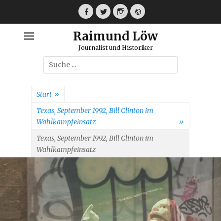
Weiter
zum
Facebook
Twitter
Instagram
Webseite
Inhalt
Raimund Löw
Journalist und Historiker
Suche
nach:
Start
»
Texas, September 1992, Bill Clinton im
Wahlkampfeinsatz
»
Texas, September 1992, Bill Clinton im
Wahlkampfeinsatz