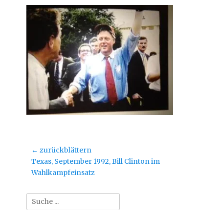
Beitragsnavigation
← zurückblättern
Vorheriger
Texas, September 1992, Bill Clinton im
Beitrag:
Wahlkampfeinsatz
Suche
nach: