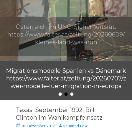
Österreich im UNO-Sicherheitsrat.
https://www.falter.at/zeitung/20260609/
kleines-land-was-nun
Veröffentlicht am
von
Raimund Löw
Migrationsmodelle Spanien vs Dänemark
https://www.falter.at/zeitung/20260707/z
wei-modelle-fuer-migration-in-europa
•
•
•
Veröffentlicht am
von
Raimund Löw
Texas, September 1992, Bill
Clinton im Wahlkampfeinsatz
Veröffentlicht
Autor
18. Dezember 2012
Raimund Löw
am