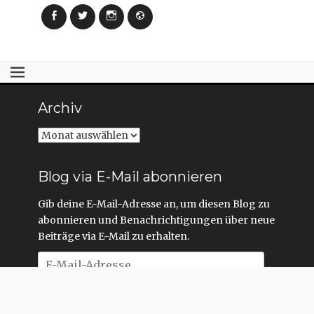
F
F
e
e
Facebook
Twitter
Instagram
Webseite
n
n
s
s
t
t
e
e
r
r
g
g
e
e
ö
ö
f
f
f
f
n
n
Archiv
e
e
t
t
)
)
Archiv
Blog via E-Mail abonnieren
Gib deine E-Mail-Adresse an, um diesen Blog zu
abonnieren und Benachrichtigungen über neue
Beiträge via E-Mail zu erhalten.
E-
Mail-
Adresse
Abonnieren