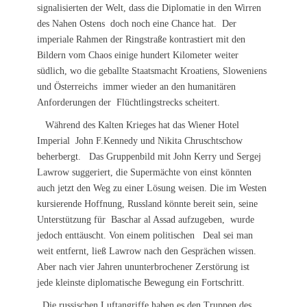
signalisierten der Welt, dass die Diplomatie in den Wirren
des Nahen Ostens doch noch eine Chance hat. Der
imperiale Rahmen der Ringstraße kontrastiert mit den
Bildern vom Chaos einige hundert Kilometer weiter
südlich, wo die geballte Staatsmacht Kroatiens, Sloweniens
und Österreichs immer wieder an den humanitären
Anforderungen der Flüchtlingstrecks scheitert.
Während des Kalten Krieges hat das Wiener Hotel
Imperial John F.Kennedy und Nikita Chruschtschow
beherbergt. Das Gruppenbild mit John Kerry und Sergej
Lawrow suggeriert, die Supermächte von einst könnten
auch jetzt den Weg zu einer Lösung weisen. Die im Westen
kursierende Hoffnung, Russland könnte bereit sein, seine
Unterstützung für Baschar al Assad aufzugeben, wurde
jedoch enttäuscht. Von einem politischen Deal sei man
weit entfernt, ließ Lawrow nach den Gesprächen wissen.
Aber nach vier Jahren ununterbrochener Zerstörung ist
jede kleinste diplomatische Bewegung ein Fortschritt.
Die russischen Luftangriffe haben es den Truppen des