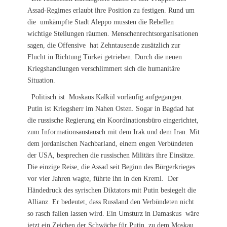
Assad-Regimes erlaubt ihre Position zu festigen. Rund um
die umkämpfte Stadt Aleppo mussten die Rebellen
wichtige Stellungen räumen. Menschenrechtsorganisationen
sagen, die Offensive hat Zehntausende zusätzlich zur
Flucht in Richtung Türkei getrieben. Durch die neuen
Kriegshandlungen verschlimmert sich die humanitäre
Situation.
Politisch ist Moskaus Kalkül vorläufig aufgegangen.
Putin ist Kriegsherr im Nahen Osten. Sogar in Bagdad hat
die russische Regierung ein Koordinationsbüro eingerichtet,
zum Informationsaustausch mit dem Irak und dem Iran. Mit
dem jordanischen Nachbarland, einem engen Verbündeten
der USA, besprechen die russischen Militärs ihre Einsätze.
Die einzige Reise, die Assad seit Beginn des Bürgerkrieges
vor vier Jahren wagte, führte ihn in den Kreml. Der
Händedruck des syrischen Diktators mit Putin besiegelt die
Allianz. Er bedeutet, dass Russland den Verbündeten nicht
so rasch fallen lassen wird. Ein Umsturz in Damaskus wäre
jetzt ein Zeichen der Schwäche für Putin, zu dem Moskau