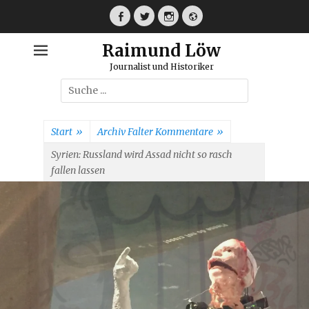
Weiter
zum
Facebook
Twitter
Instagram
Webseite
Inhalt
Raimund Löw
Journalist und Historiker
Suche
nach:
Start
»
Archiv Falter Kommentare
»
Syrien: Russland wird Assad nicht so rasch
fallen lassen