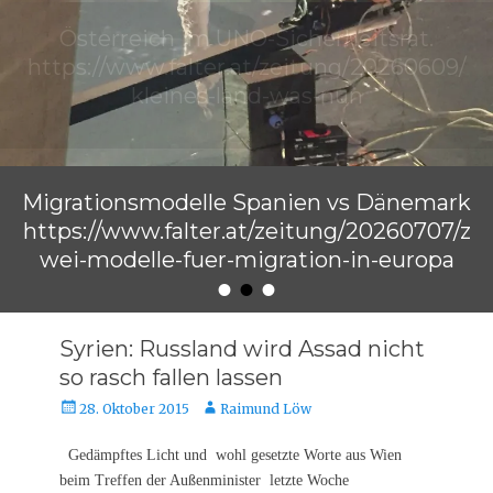
Migrationsmodelle Spanien vs Dänemark
https://www.falter.at/zeitung/20260707/z
wei-modelle-fuer-migration-in-europa
•
•
•
Veröffentlicht am
von
Raimund Löw
Syrien: Russland wird Assad nicht
so rasch fallen lassen
Veröffentlicht
Autor
28. Oktober 2015
Raimund Löw
am
Gedämpftes Licht und wohl gesetzte Worte aus Wien
beim Treffen der Außenminister letzte Woche