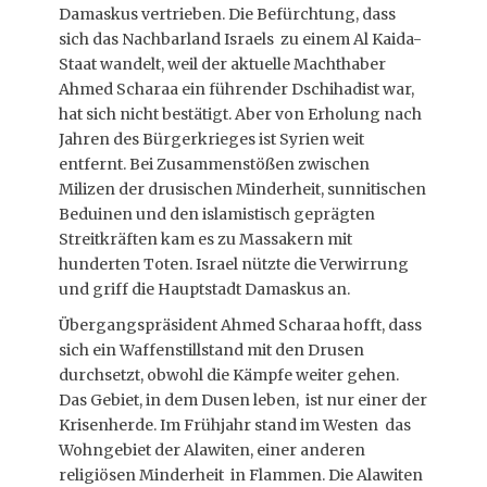
Österreich im UNO-Sicherheitsrat.
Sackgasse Abschiebezentren
Damaskus vertrieben. Die Befürchtung, dass
https://www.falter.at/zeitung/20260609/
https://www.falter.at/zeitung/20260721/
sich das Nachbarland Israels zu einem Al Kaida-
Staat wandelt, weil der aktuelle Machthaber
warum-abschiebezentren-keine-
kleines-land-was-nun
Ahmed Scharaa ein führender Dschihadist war,
loesung-sein-koennen
Veröffentlicht am
von
Raimund Löw
hat sich nicht bestätigt. Aber von Erholung nach
Veröffentlicht am
von
Raimund Löw
Jahren des Bürgerkrieges ist Syrien weit
entfernt. Bei Zusammenstößen zwischen
Migrationsmodelle Spanien vs Dänemark
Milizen der drusischen Minderheit, sunnitischen
https://www.falter.at/zeitung/20260707/z
Beduinen und den islamistisch geprägten
wei-modelle-fuer-migration-in-europa
Streitkräften kam es zu Massakern mit
Veröffentlicht am
von
Raimund Löw
hunderten Toten. Israel nützte die Verwirrung
und griff die Hauptstadt Damaskus an.
Übergangspräsident Ahmed Scharaa hofft, dass
sich ein Waffenstillstand mit den Drusen
durchsetzt, obwohl die Kämpfe weiter gehen.
Das Gebiet, in dem Dusen leben, ist nur einer der
Krisenherde. Im Frühjahr stand im Westen das
Wohngebiet der Alawiten, einer anderen
religiösen Minderheit in Flammen. Die Alawiten