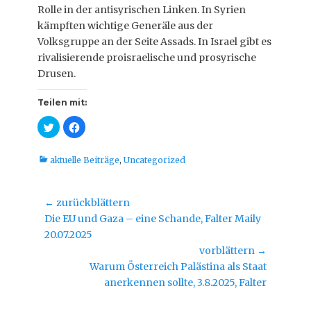
Rolle in der antisyrischen Linken. In Syrien
kämpften wichtige Generäle aus der
Volksgruppe an der Seite Assads. In Israel gibt es
rivalisierende proisraelische und prosyrische
Drusen.
Teilen mit:
K
K
l
l
i
i
c
c
k
k
Kategorien
aktuelle Beiträge
,
Uncategorized
,
,
u
u
m
m
ü
a
b
u
Beitragsnavigation
← zurückblättern
e
f
r
F
Vorheriger
Die EU und Gaza – eine Schande, Falter Maily
T
a
w
c
Beitrag:
20.07.2025
i
e
t
b
vorblättern →
t
o
Nächster
e
o
Warum Österreich Palästina als Staat
r
k
Beitrag:
anerkennen sollte, 3.8.2025, Falter
z
z
u
u
t
t
e
e