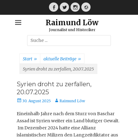
Weiter
zum
Facebook
Twitter
Instagram
Webseite
Inhalt
Raimund Löw
Journalist und Historiker
Suche
nach:
Start
»
aktuelle Beiträge
»
Syrien droht zu zerfallen, 20.07.2025
Syrien droht zu zerfallen,
20.07.2025
Veröffentlicht
Autor
30. August 2025
Raimund Löw
am
Eineinhalb Jahre nach dem Sturz von Baschar
Assad ist Syrien weiter ein Land blutiger Gewalt.
Im Dezember 2024 hatte eine Allianz
islamistischer Milizen den Langzeitdiktator aus