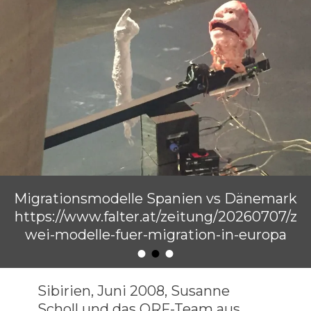
Migrationsmodelle Spanien vs Dänemark
https://www.falter.at/zeitung/20260707/z
wei-modelle-fuer-migration-in-europa
•
•
•
Veröffentlicht am
von
Raimund Löw
Sibirien, Juni 2008, Susanne
Scholl und das ORF-Team aus