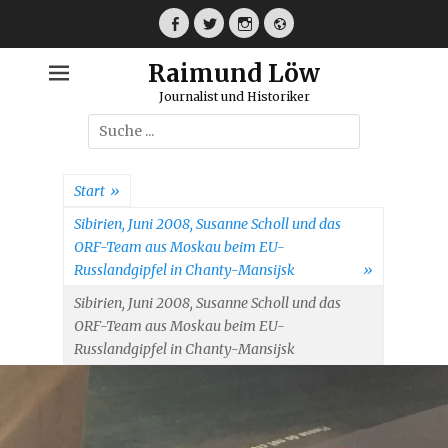
Weiter
zum
Facebook
Twitter
Instagram
Webseite
Inhalt
Raimund Löw
Journalist und Historiker
Suche
nach:
Start
»
Sibirien, Juni 2008, Susanne Scholl und das
ORF-Team aus Moskau beim EU-
Russlandgipfel in Chanty-Mansijsk
»
Sibirien, Juni 2008, Susanne Scholl und das
ORF-Team aus Moskau beim EU-
Russlandgipfel in Chanty-Mansijsk