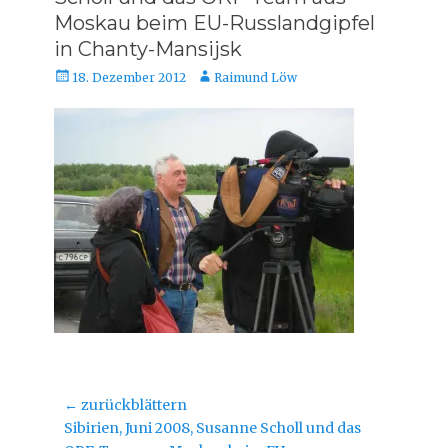
Moskau beim EU-Russlandgipfel
in Chanty-Mansijsk
Veröffentlicht
Autor
18. Dezember 2012
Raimund Löw
am
Beitragsnavigation
← zurückblättern
Vorheriger
Sibirien, Juni 2008, Susanne Scholl und das