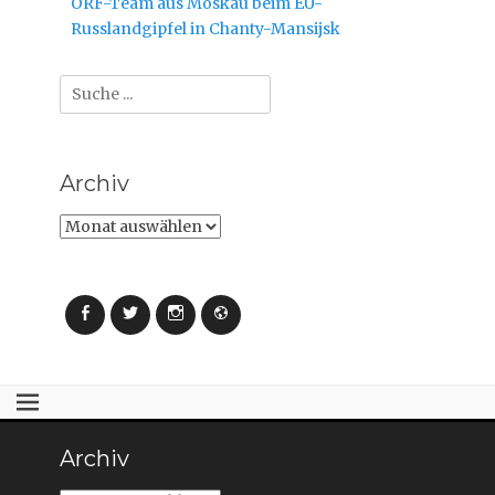
Beitrag:
ORF-Team aus Moskau beim EU-
Russlandgipfel in Chanty-Mansijsk
Suche
nach:
Archiv
Archiv
Facebook
Twitter
Instagram
Webseite
Archiv