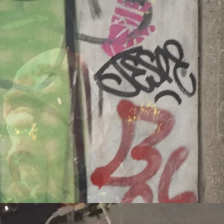
260609/kl
Dänemark
260707/z
-europa