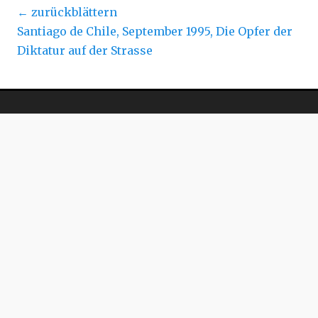
Beitragsnavigation
← zurückblättern
Vorheriger
Santiago de Chile, September 1995, Die Opfer der
Beitrag:
Diktatur auf der Strasse
bonnieren und
zu erhalten.