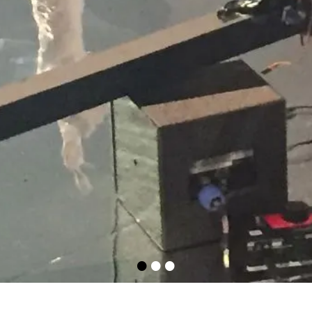
•
•
•