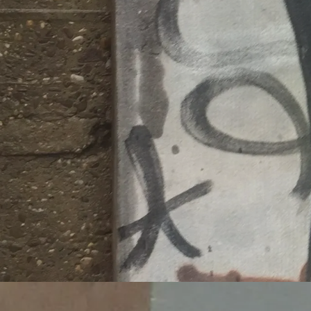
https://
Veröffentlicht 
Migrati
https:/
wei-mo
Veröffentlicht 