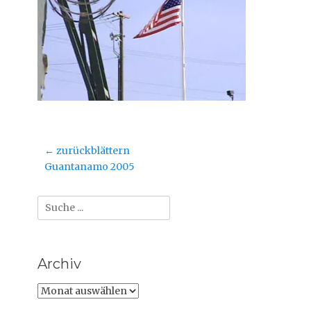
Beitragsnavigation
← zurückblättern
Vorheriger
Guantanamo 2005
Beitrag:
Suche
nach:
Archiv
Archiv