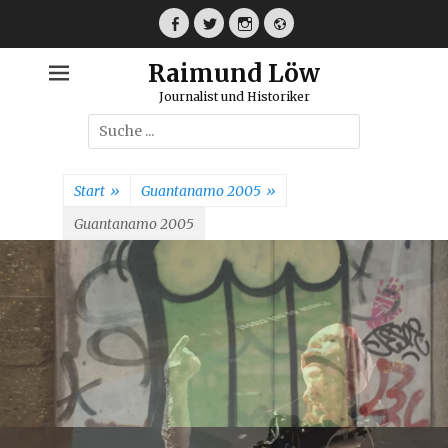
Weiter
zum
Facebook
Twitter
Instagram
Webseite
Inhalt
Raimund Löw
Journalist und Historiker
Suche
nach:
Start
»
Guantanamo 2005
»
Guantanamo 2005