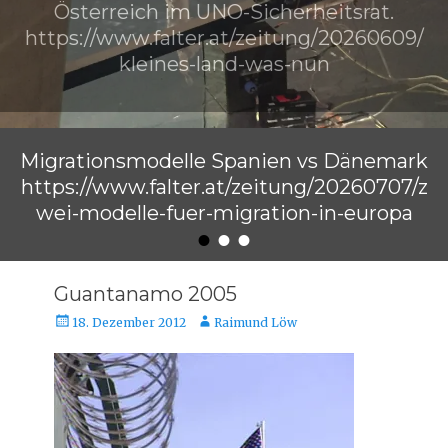
Österreich im UNO-Sicherheitsrat.
https://www.falter.at/zeitung/20260609/
kleines-land-was-nun
Veröffentlicht am
von
Raimund Löw
Migrationsmodelle Spanien vs Dänemark
https://www.falter.at/zeitung/20260707/z
wei-modelle-fuer-migration-in-europa
•
•
•
Veröffentlicht am
von
Raimund Löw
Guantanamo 2005
Veröffentlicht
Autor
18. Dezember 2012
Raimund Löw
am