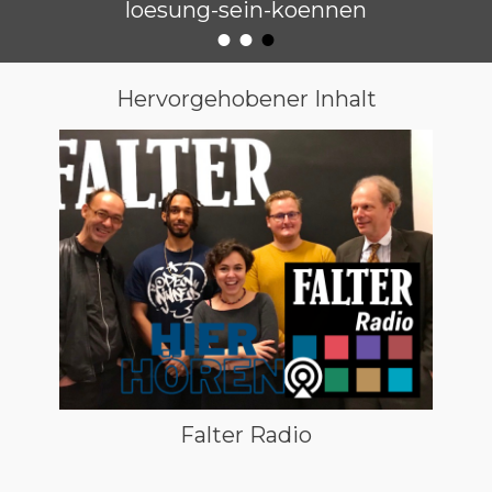
loesung-sein-koennen
•
•
•
Veröffentlicht am
von
Raimund Löw
Hervorgehobener Inhalt
Falter Radio