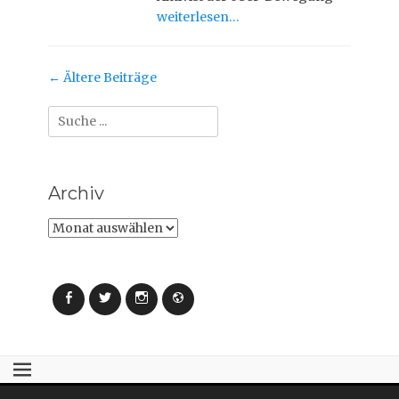
weiterlesen…
Beitrag-
←
Ältere Beiträge
Navigation
Suche
nach:
Archiv
Archiv
Facebook
Twitter
Instagram
Webseite