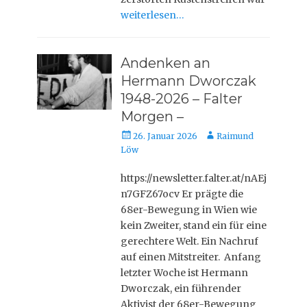
weiterlesen…
Andenken an
Hermann Dworczak
1948-2026 – Falter
Morgen –
Veröffentlicht
Autor
26. Januar 2026
Raimund
am
Löw
https://newsletter.falter.at/nAEj
n7GFZ67ocv Er prägte die
68er-Bewegung in Wien wie
kein Zweiter, stand ein für eine
gerechtere Welt. Ein Nachruf
auf einen Mitstreiter. Anfang
letzter Woche ist Hermann
Dworczak, ein führender
Aktivist der 68er-Bewegung