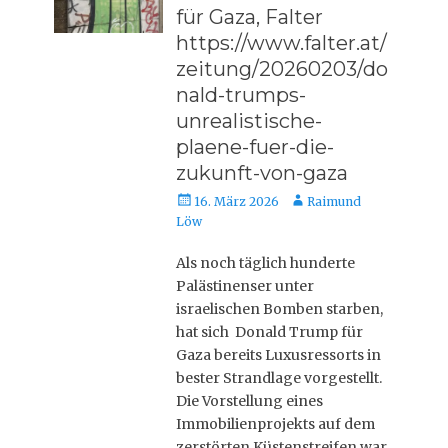
für Gaza, Falter
https://www.falter.at/
zeitung/20260203/do
nald-trumps-
unrealistische-
plaene-fuer-die-
zukunft-von-gaza
Veröffentlicht
Autor
16. März 2026
Raimund
am
Löw
Als noch täglich hunderte
Palästinenser unter
israelischen Bomben starben,
hat sich Donald Trump für
Gaza bereits Luxusressorts in
bester Strandlage vorgestellt.
Die Vorstellung eines
Immobilienprojekts auf dem
zerstörten Küstenstreifen war