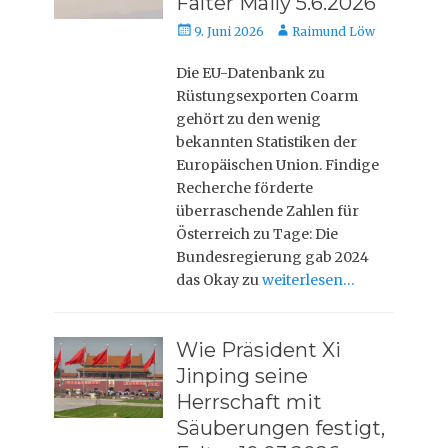
Falter Maily 5.6.2026
Veröffentlicht
Autor
9. Juni 2026
Raimund Löw
am
Die EU-Datenbank zu
Rüstungsexporten Coarm
gehört zu den wenig
bekannten Statistiken der
Europäischen Union. Findige
Recherche förderte
überraschende Zahlen für
Österreich zu Tage: Die
Bundesregierung gab 2024
das Okay zu
weiterlesen…
Wie Präsident Xi
Jinping seine
Herrschaft mit
Säuberungen festigt,