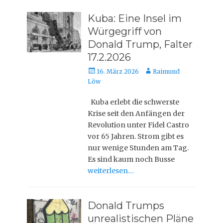
Kuba: Eine Insel im
Würgegriff von
Donald Trump, Falter
17.2.2026
Veröffentlicht
Autor
16. März 2026
Raimund
am
Löw
Kuba erlebt die schwerste
Krise seit den Anfängen der
Revolution unter Fidel Castro
vor 65 Jahren. Strom gibt es
nur wenige Stunden am Tag.
Es sind kaum noch Busse
weiterlesen…
Donald Trumps
unrealistischen Pläne