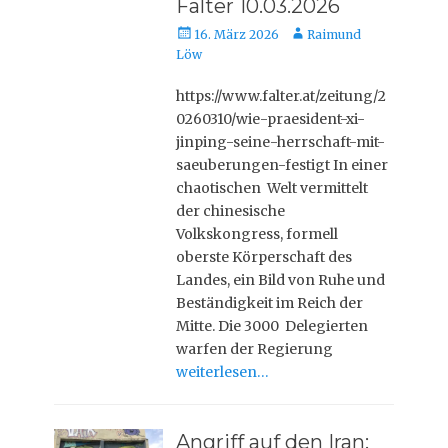
Falter 10.03.2026
Veröffentlicht
Autor
16. März 2026
Raimund
am
Löw
https://www.falter.at/zeitung/2
0260310/wie-praesident-xi-
jinping-seine-herrschaft-mit-
saeuberungen-festigt In einer
chaotischen Welt vermittelt
der chinesische
Volkskongress, formell
oberste Körperschaft des
Landes, ein Bild von Ruhe und
Beständigkeit im Reich der
Mitte. Die 3000 Delegierten
warfen der Regierung
weiterlesen…
Angriff auf den Iran: