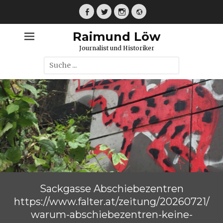
Weiter
zum
Facebook
Twitter
Instagram
Webseite
Inhalt
Raimund Löw
Journalist und Historiker
Suche
nach:
Sackgasse Abschiebezentren
https://www.falter.at/zeitung/20260721/
warum-abschiebezentren-keine-