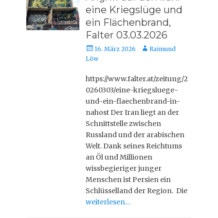
eine Kriegslüge und
ein Flächenbrand,
Falter 03.03.2026
Veröffentlicht
Autor
16. März 2026
Raimund
am
Löw
https://www.falter.at/zeitung/2
0260303/eine-kriegsluege-
und-ein-flaechenbrand-in-
nahost Der Iran liegt an der
Schnittstelle zwischen
Russland und der arabischen
Welt. Dank seines Reichtums
an Öl und Millionen
wissbegieriger junger
Menschen ist Persien ein
Schlüsselland der Region. Die
weiterlesen…