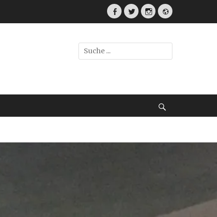
Facebook
Twitter
Instagram
Webseite
Suche
nach:
Suche