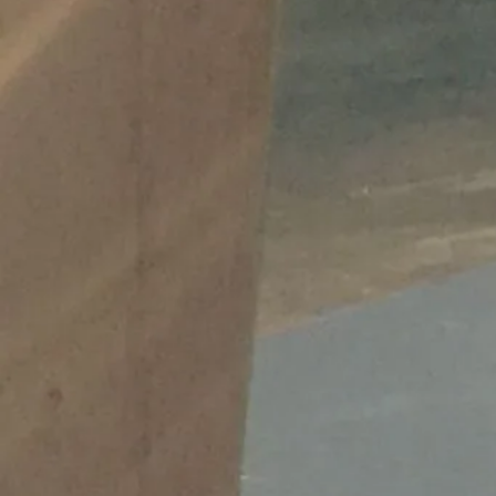
Migrati
https:/
wei-mo
Veröffentlicht 