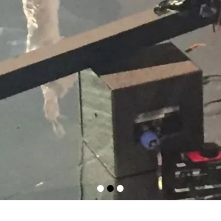
•
•
•