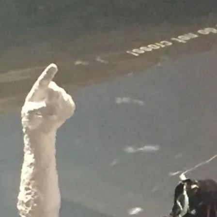
onsmodelle Spanien vs 
/www.falter.at/zeitung/20
delle-fuer-migration-in
am
von
Raimund Löw
weiterlesen...