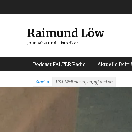
Weiter
zum
Inhalt
Raimund Löw
Journalist und Historiker
Hauptmenü
Podcast FALTER Radio
Aktuelle Beitr
Start
»
USA: Weltmacht, on, off und on