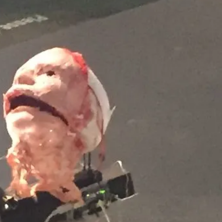
Dänemark
260707/z
-europa