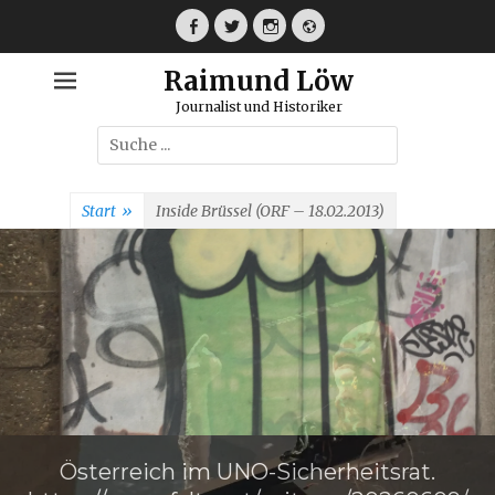
Weiter
zum
Facebook
Twitter
Instagram
Webseite
Inhalt
Raimund Löw
Journalist und Historiker
Suche
nach:
Start
»
Inside Brüssel (ORF – 18.02.2013)
Österreich im UNO-Sicherheitsrat.