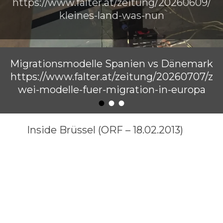
https://www.falter.at/zeitung/20260609/
kleines-land-was-nun
Veröffentlicht am
von
Raimund Löw
Migrationsmodelle Spanien vs Dänemark
https://www.falter.at/zeitung/20260707/z
wei-modelle-fuer-migration-in-europa
•
•
•
Veröffentlicht am
von
Raimund Löw
Inside Brüssel (ORF – 18.02.2013)