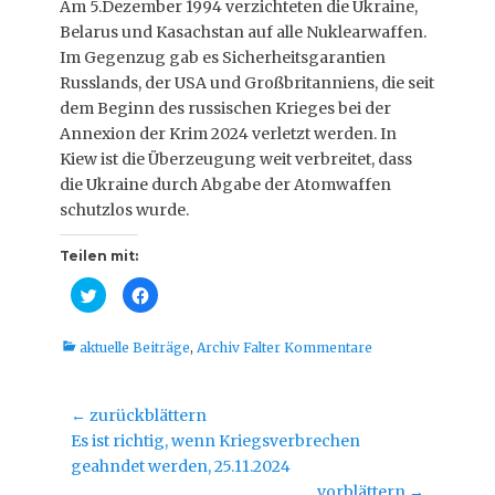
Am 5.Dezember 1994 verzichteten die Ukraine,
Belarus und Kasachstan auf alle Nuklearwaffen.
Im Gegenzug gab es Sicherheitsgarantien
Russlands, der USA und Großbritanniens, die seit
dem Beginn des russischen Krieges bei der
Annexion der Krim 2024 verletzt werden. In
Kiew ist die Überzeugung weit verbreitet, dass
die Ukraine durch Abgabe der Atomwaffen
schutzlos wurde.
Teilen mit:
K
K
l
l
i
i
c
c
k
k
Kategorien
aktuelle Beiträge
,
Archiv Falter Kommentare
,
,
u
u
m
m
ü
a
b
u
Beitragsnavigation
← zurückblättern
e
f
r
F
Vorheriger
Es ist richtig, wenn Kriegsverbrechen
T
a
w
c
Beitrag:
geahndet werden, 25.11.2024
i
e
t
b
vorblättern →