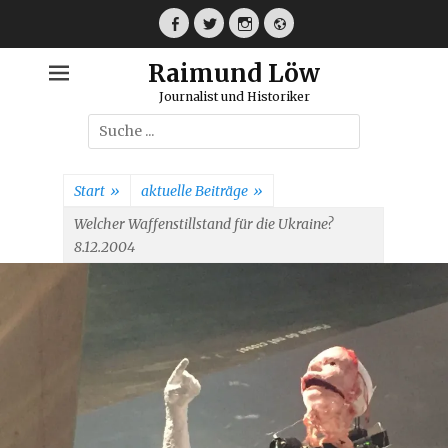
Weiter
zum
Facebook
Twitter
Instagram
Webseite
Inhalt
Raimund Löw
Journalist und Historiker
Suche
nach:
Start
»
aktuelle Beiträge
»
Welcher Waffenstillstand für die Ukraine?
8.12.2004