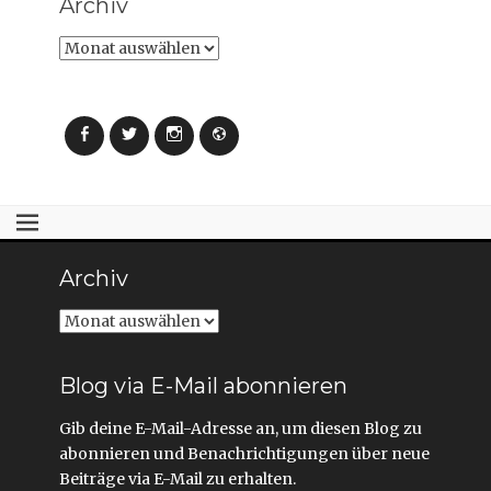
Archiv
d
d
i
i
n
n
Archiv
n
n
e
e
u
u
e
e
m
m
F
F
e
e
Facebook
Twitter
Instagram
Webseite
n
n
s
s
t
t
e
e
r
r
g
g
e
e
ö
ö
f
f
f
f
n
n
Archiv
e
e
t
t
)
)
Archiv
Blog via E-Mail abonnieren
Gib deine E-Mail-Adresse an, um diesen Blog zu
abonnieren und Benachrichtigungen über neue
Beiträge via E-Mail zu erhalten.