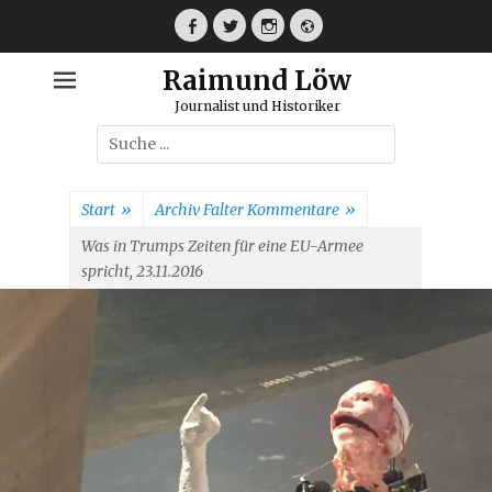
Weiter
zum
Facebook
Twitter
Instagram
Webseite
Inhalt
Raimund Löw
Journalist und Historiker
Suche
nach:
Start
»
Archiv Falter Kommentare
»
Was in Trumps Zeiten für eine EU-Armee
spricht, 23.11.2016