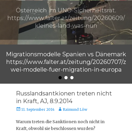
Österreich im UNO-Sicherheitsrat.
https://www.falter.at/zeitung/20260609/
kleines-land-was-nun
Veröffentlicht am
von
Raimund Löw
Migrationsmodelle Spanien vs Dänemark
https://www.falter.at/zeitung/20260707/z
wei-modelle-fuer-migration-in-europa
•
•
•
Veröffentlicht am
von
Raimund Löw
Russlandsantkionen treten nicht
in Kraft, AJ, 8.9.2014
Veröffentlicht
Autor
11. September 2014
Raimund Löw
am
Warum treten die Sanktionen noch nicht in
Kraft, obwohl sie beschlossen wurden?