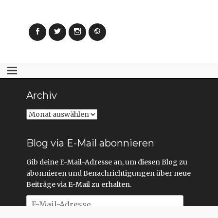
u
u
e
e
m
m
F
F
e
e
Facebook
Twitter
Instagram
Webseite
n
n
s
s
t
t
e
e
r
r
g
g
e
e
ö
ö
f
f
f
f
n
n
Archiv
e
e
t
t
)
)
Archiv
Blog via E-Mail abonnieren
Gib deine E-Mail-Adresse an, um diesen Blog zu
abonnieren und Benachrichtigungen über neue
Beiträge via E-Mail zu erhalten.
E-
Mail-