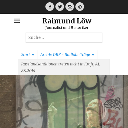
Weiter
zum
Facebook
Twitter
Instagram
Webseite
Inhalt
Raimund Löw
Journalist und Historiker
Suche
nach:
Start
»
Archiv ORF - Radiobeiträge
»
Russlandsantkionen treten nicht in Kraft, AJ,
8.9.2014