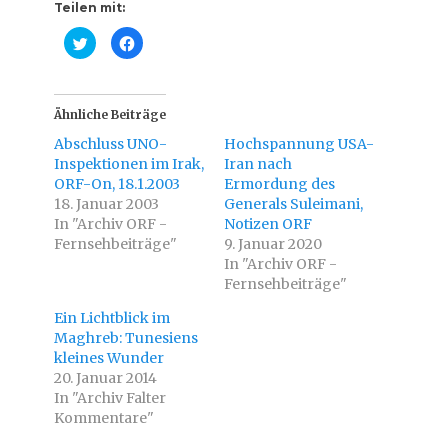
Teilen mit:
K
K
l
l
i
i
c
c
k
k
,
,
u
u
Ähnliche Beiträge
m
m
ü
a
Abschluss UNO-
Hochspannung USA-
b
u
e
f
Inspektionen im Irak,
Iran nach
r
F
ORF-On, 18.1.2003
T
a
Ermordung des
w
c
18. Januar 2003
Generals Suleimani,
i
e
t
b
In "Archiv ORF -
Notizen ORF
t
o
Fernsehbeiträge"
e
o
9. Januar 2020
r
k
In "Archiv ORF -
z
z
u
u
Fernsehbeiträge"
t
t
e
e
i
i
Ein Lichtblick im
l
l
Maghreb: Tunesiens
e
e
n
n
kleines Wunder
(
(
W
W
20. Januar 2014
i
i
In "Archiv Falter
r
r
d
d
Kommentare"
i
i
n
n
n
n