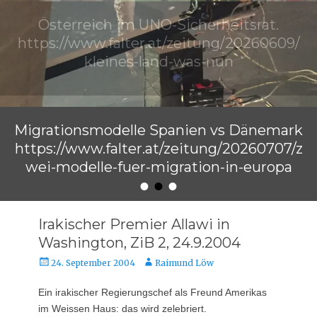
Österreich im UNO-Sicherheitsrat.
https://www.falter.at/zeitung/20260609/
kleines-land-was-nun
Veröffentlicht am
von
Raimund Löw
Migrationsmodelle Spanien vs Dänemark
https://www.falter.at/zeitung/20260707/z
wei-modelle-fuer-migration-in-europa
•
•
•
Veröffentlicht am
von
Raimund Löw
Irakischer Premier Allawi in
Washington, ZiB 2, 24.9.2004
Veröffentlicht
Autor
24. September 2004
Raimund Löw
am
Ein irakischer Regierungschef als Freund Amerikas
im Weissen Haus: das wird zelebriert.