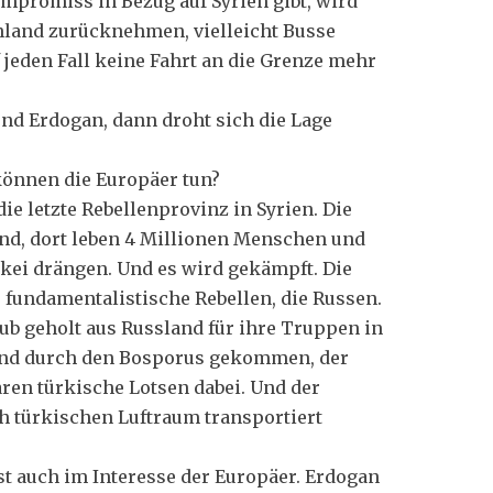
mpromiss in Bezug auf Syrien gibt, wird
nland zurücknehmen, vielleicht Busse
jeden Fall keine Fahrt an die Grenze mehr
nd Erdogan, dann droht sich die Lage
können die Europäer tun?
 die letzte Rebellenprovinz in Syrien. Die
and, dort leben 4 Millionen Menschen und
rkei drängen. Und es wird gekämpft. Die
, fundamentalistische Rebellen, die Russen.
ub geholt aus Russland für ihre Truppen in
 sind durch den Bosporus gekommen, der
aren türkische Lotsen dabei. Und der
ch türkischen Luftraum transportiert
 ist auch im Interesse der Europäer. Erdogan