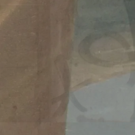
Migrati
https:/
wei-mo
Veröffentlicht 