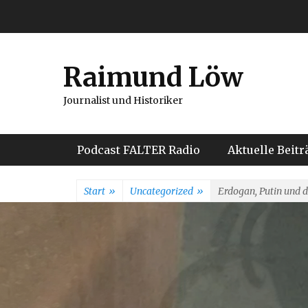
Weiter
zum
Inhalt
Raimund Löw
Journalist und Historiker
Hauptmenü
Podcast FALTER Radio
Aktuelle Beitr
Start
»
Uncategorized
»
Erdogan, Putin und d