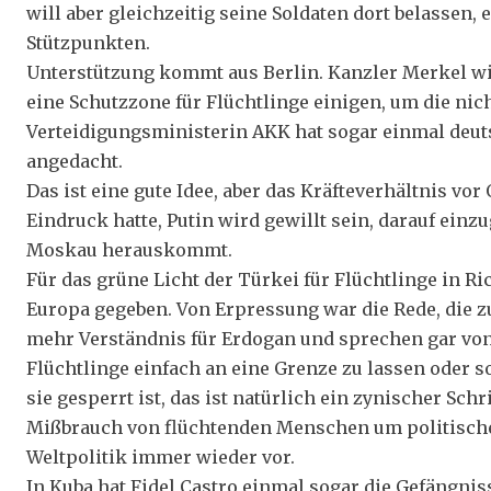
will aber gleichzeitig seine Soldaten dort belassen
Stützpunkten.
Unterstützung kommt aus Berlin. Kanzler Merkel wil
eine Schutzzone für Flüchtlinge einigen, um die nic
Verteidigungsministerin AKK hat sogar einmal deut
angedacht.
Das ist eine gute Idee, aber das Kräfteverhältnis vor
Eindruck hatte, Putin wird gewillt sein, darauf ein
Moskau herauskommt.
Für das grüne Licht der Türkei für Flüchtlinge in R
Europa gegeben. Von Erpressung war die Rede, die
mehr Verständnis für Erdogan und sprechen gar von
Flüchtlinge einfach an eine Grenze zu lassen oder 
sie gesperrt ist, das ist natürlich ein zynischer Sch
Mißbrauch von flüchtenden Menschen um politische 
Weltpolitik immer wieder vor.
In Kuba hat Fidel Castro einmal sogar die Gefängni