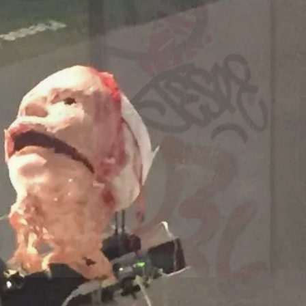
Dänemark
260707/z
-europa