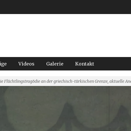
äge
Videos
Galerie
Kontakt
ie Flüchtlingstragödie an der griechisch-türkischen Grenze, aktuelle An