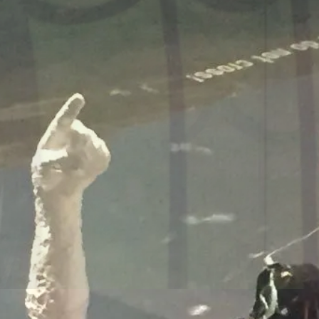
onsmodelle Spanien vs 
/www.falter.at/zeitung/20
delle-fuer-migration-in
am
von
Raimund Löw
weiterlesen...