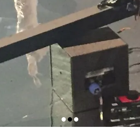
•
•
•