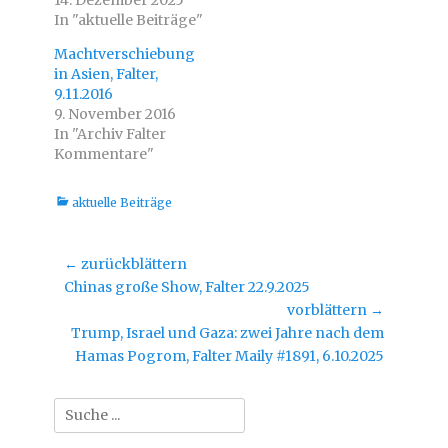
14. Dezember 2025
r
k
In "aktuelle Beiträge"
z
z
u
u
t
t
Machtverschiebung
e
e
i
i
in Asien, Falter,
l
l
9.11.2016
e
e
n
n
9. November 2016
(
(
W
W
In "Archiv Falter
i
i
Kommentare"
r
r
d
d
i
i
n
n
Kategorien
aktuelle Beiträge
n
n
e
e
u
u
e
e
m
m
Beitragsnavigation
← zurückblättern
F
F
e
e
Vorheriger
Chinas große Show, Falter 22.9.2025
n
n
s
s
Beitrag:
vorblättern →
t
t
e
e
Nächster
Trump, Israel und Gaza: zwei Jahre nach dem
r
r
g
g
Beitrag:
Hamas Pogrom, Falter Maily #1891, 6.10.2025
e
e
ö
ö
f
f
f
f
Suche
n
n
e
e
nach:
t
t
)
)