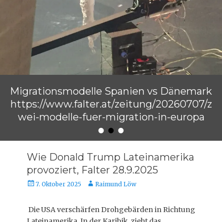
Migrationsmodelle Spanien vs Dänemark
https://www.falter.at/zeitung/20260707/z
wei-modelle-fuer-migration-in-europa
•
•
•
Veröffentlicht am
von
Raimund Löw
Wie Donald Trump Lateinamerika
provoziert, Falter 28.9.2025
Veröffentlicht
Autor
7. Oktober 2025
Raimund Löw
am
Die USA verschärfen Drohgebärden in Richtung
Lateinamerika. In der Karibik zieht das