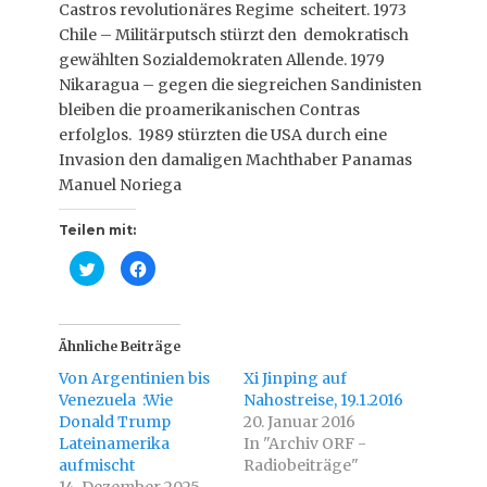
Castros revolutionäres Regime scheitert. 1973
Chile – Militärputsch stürzt den demokratisch
gewählten Sozialdemokraten Allende. 1979
Nikaragua – gegen die siegreichen Sandinisten
bleiben die proamerikanischen Contras
erfolglos. 1989 stürzten die USA durch eine
Invasion den damaligen Machthaber Panamas
Manuel Noriega
Teilen mit:
K
K
l
l
i
i
c
c
k
k
,
,
u
u
Ähnliche Beiträge
m
m
ü
a
Von Argentinien bis
Xi Jinping auf
b
u
e
f
Venezuela :Wie
Nahostreise, 19.1.2016
r
F
Donald Trump
T
a
20. Januar 2016
w
c
Lateinamerika
In "Archiv ORF -
i
e
t
b
aufmischt
Radiobeiträge"
t
o
e
o