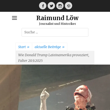
Weiter
zum
Facebook
Twitter
Instagram
Webseite
Inhalt
Raimund Löw
Journalist und Historiker
Suche
nach:
Start
»
aktuelle Beiträge
»
Wie Donald Trump Lateinamerika provoziert,
Falter 28.9.2025