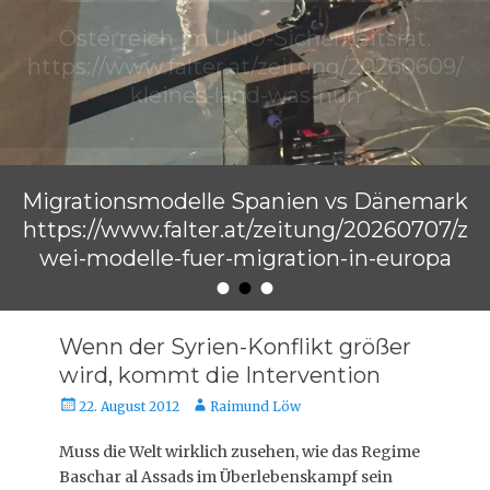
Migrationsmodelle Spanien vs Dänemark
https://www.falter.at/zeitung/20260707/z
wei-modelle-fuer-migration-in-europa
•
•
•
Veröffentlicht am
von
Raimund Löw
Wenn der Syrien-Konflikt größer
wird, kommt die Intervention
Veröffentlicht
Autor
22. August 2012
Raimund Löw
am
Muss die Welt wirklich zusehen, wie das Regime
Baschar al Assads im Überlebenskampf sein