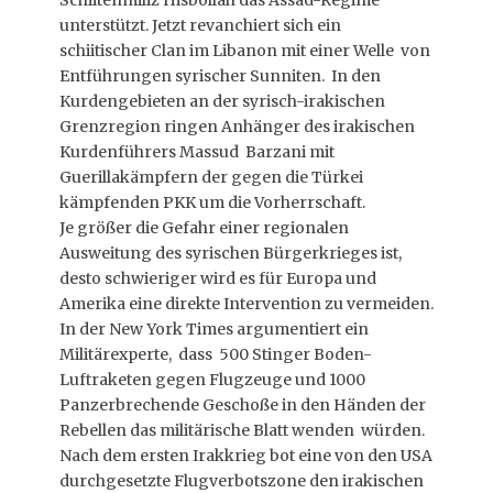
Schiitenmiliz Hisbollah das Assad-Regime
unterstützt. Jetzt revanchiert sich ein
schiitischer Clan im Libanon mit einer Welle von
Entführungen syrischer Sunniten. In den
Kurdengebieten an der syrisch-irakischen
Grenzregion ringen Anhänger des irakischen
Kurdenführers Massud Barzani mit
Guerillakämpfern der gegen die Türkei
kämpfenden PKK um die Vorherrschaft.
Je größer die Gefahr einer regionalen
Ausweitung des syrischen Bürgerkrieges ist,
desto schwieriger wird es für Europa und
Amerika eine direkte Intervention zu vermeiden.
In der New York Times argumentiert ein
Militärexperte, dass 500 Stinger Boden-
Luftraketen gegen Flugzeuge und 1000
Panzerbrechende Geschoße in den Händen der
Rebellen das militärische Blatt wenden würden.
Nach dem ersten Irakkrieg bot eine von den USA
durchgesetzte Flugverbotszone den irakischen