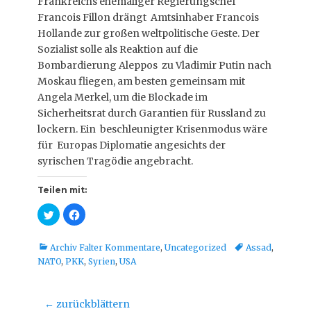
Frankreichs ehemaliger Regierungschef
Francois Fillon drängt Amtsinhaber Francois
Hollande zur großen weltpolitische Geste. Der
Sozialist solle als Reaktion auf die
Bombardierung Aleppos zu Vladimir Putin nach
Moskau fliegen, am besten gemeinsam mit
Angela Merkel, um die Blockade im
Sicherheitsrat durch Garantien für Russland zu
lockern. Ein beschleunigter Krisenmodus wäre
für Europas Diplomatie angesichts der
syrischen Tragödie angebracht.
Teilen mit:
K
K
l
l
i
i
c
c
k
k
Kategorien
Tags
Archiv Falter Kommentare
,
Uncategorized
Assad
,
,
,
NATO
u
,
PKK
u
,
Syrien
,
USA
m
m
ü
a
b
u
e
f
Beitragsnavigation
← zurückblättern
r
F