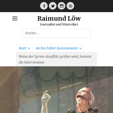
Weiter
zum
Facebook
Twitter
Instagram
Webseite
Inhalt
Raimund Löw
Journalist und Historiker
Suche
nach:
Start
»
Archiv Falter Kommentare
»
Wenn der Syrien-Konflikt größer wird, kommt
die Intervention