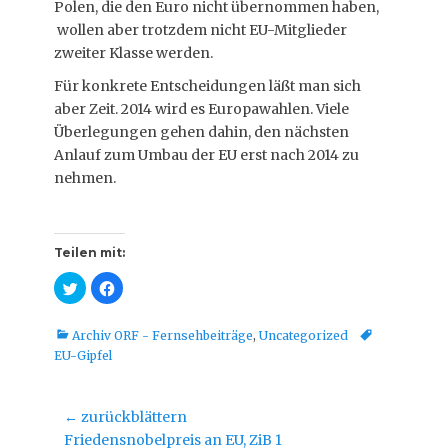
Polen, die den Euro nicht übernommen haben,
wollen aber trotzdem nicht EU-Mitglieder
zweiter Klasse werden.
Für konkrete Entscheidungen läßt man sich
aber Zeit. 2014 wird es Europawahlen. Viele
Überlegungen gehen dahin, den nächsten
Anlauf zum Umbau der EU erst nach 2014 zu
nehmen.
Teilen mit:
K
K
l
l
i
i
c
c
k
k
Kategorien
Tags
Archiv ORF - Fernsehbeiträge
,
Uncategorized
,
,
EU-Gipfel
u
u
m
m
ü
a
b
u
e
f
Beitragsnavigation
← zurückblättern
r
F
T
a
Vorheriger
Friedensnobelpreis an EU, ZiB 1
w
c