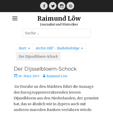
Weiter
zum
Facebook
Twitter
Instagram
Webseite
Inhalt
Raimund Löw
Journalist und Historiker
Suche
nach:
Start
»
Archiv ORF - Radiobeiträge
»
Der Dijsselbloem-Schock
Der Dijsselbloem-Schock
Veröffentlicht
Autor
26. März 2013
Raimund Löw
am
Zu Unruhe an den Märkten führt die Aussage
des Eurogruppenvorsitzenden Jeroen
Dijsselbloem aus den Niederlanden, der gemeint
hat, das so ähnlich wie in Zypern auch mit
anderen maroden Banken verfahren würde.