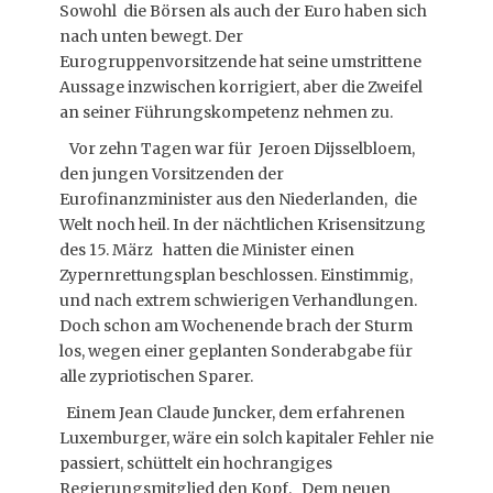
Österreich im UNO-Sicherheitsrat.
Sackgasse Abschiebezentren
Sowohl die Börsen als auch der Euro haben sich
nach unten bewegt. Der
https://www.falter.at/zeitung/20260609/
https://www.falter.at/zeitung/20260721/
Eurogruppenvorsitzende hat seine umstrittene
warum-abschiebezentren-keine-
kleines-land-was-nun
Aussage inzwischen korrigiert, aber die Zweifel
loesung-sein-koennen
Veröffentlicht am
von
Raimund Löw
an seiner Führungskompetenz nehmen zu.
Veröffentlicht am
von
Raimund Löw
Vor zehn Tagen war für Jeroen Dijsselbloem,
Migrationsmodelle Spanien vs Dänemark
den jungen Vorsitzenden der
Eurofinanzminister aus den Niederlanden, die
https://www.falter.at/zeitung/20260707/z
Welt noch heil. In der nächtlichen Krisensitzung
wei-modelle-fuer-migration-in-europa
des 15. März hatten die Minister einen
Veröffentlicht am
von
Raimund Löw
Zypernrettungsplan beschlossen. Einstimmig,
und nach extrem schwierigen Verhandlungen.
Doch schon am Wochenende brach der Sturm
los, wegen einer geplanten Sonderabgabe für
alle zypriotischen Sparer.
Einem Jean Claude Juncker, dem erfahrenen
Luxemburger, wäre ein solch kapitaler Fehler nie
passiert, schüttelt ein hochrangiges
Regierungsmitglied den Kopf. Dem neuen