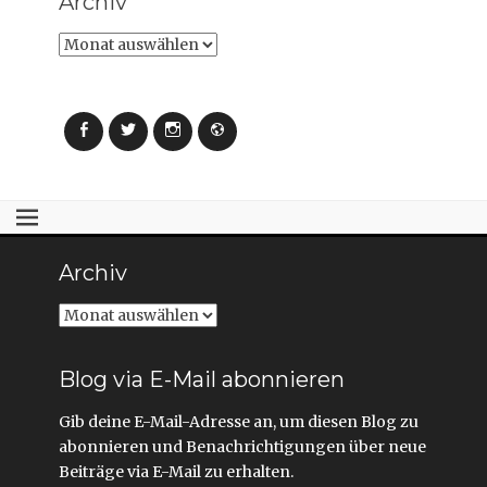
Archiv
d
d
i
i
n
n
Archiv
n
n
e
e
u
u
e
e
m
m
F
F
e
e
Facebook
Twitter
Instagram
Webseite
n
n
s
s
t
t
e
e
r
r
g
g
e
e
ö
ö
f
f
f
f
Archiv
n
n
e
e
t
t
)
)
Archiv
Blog via E-Mail abonnieren
Gib deine E-Mail-Adresse an, um diesen Blog zu
abonnieren und Benachrichtigungen über neue
Beiträge via E-Mail zu erhalten.