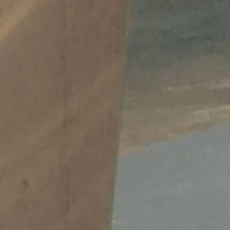
Migrati
https:/
wei-mo
Veröffentlicht 