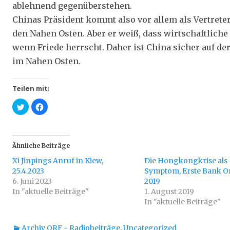
ablehnend gegenüberstehen.
Chinas Präsident kommt also vor allem als Vertret
den Nahen Osten. Aber er weiß, dass wirtschaftlich
wenn Friede herrscht. Daher ist China sicher auf der
im Nahen Osten.
Teilen mit:
K
K
l
l
i
i
c
c
k
k
,
,
u
u
Ähnliche Beiträge
m
m
ü
a
Xi Jinpings Anruf in Kiew,
b
u
Die Hongkongkrise als
e
f
25.4.2023
Symptom, Erste Bank Onl
r
F
T
a
6. Juni 2023
2019
w
c
In "aktuelle Beiträge"
i
e
1. August 2019
t
b
In "aktuelle Beiträge"
t
o
e
o
r
k
z
z
Kategorien
Archiv ORF - Radiobeiträge
,
Uncategorized
u
u