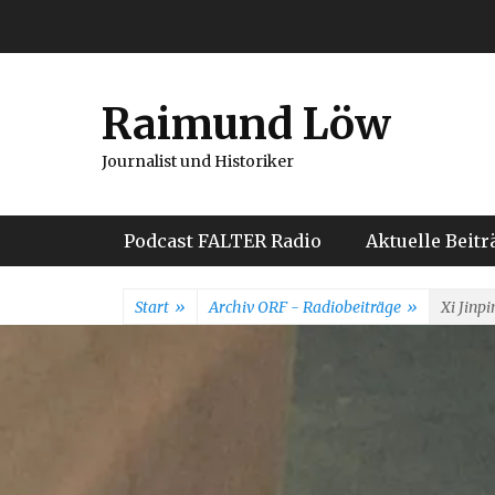
Weiter
zum
Inhalt
Raimund Löw
Journalist und Historiker
Hauptmenü
Podcast FALTER Radio
Aktuelle Beitr
Start
»
Archiv ORF - Radiobeiträge
»
Xi Jinpi