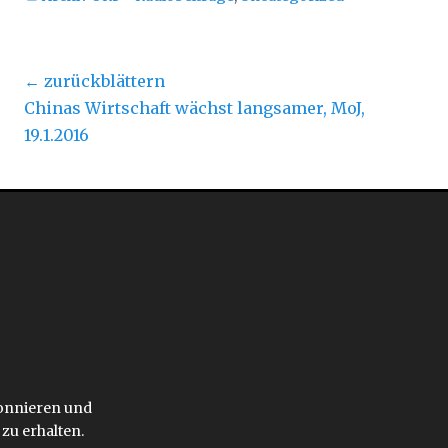
t
t
e
e
i
i
l
l
e
e
n
n
Beitragsnavigation
← zurückblättern
(
(
W
W
i
i
Vorheriger
Näc
Chinas Wirtschaft wächst langsamer, MoJ,
r
r
d
d
Beitrag:
Beit
19.1.2016
i
i
n
n
n
n
e
e
u
u
e
e
m
m
F
F
e
e
n
n
s
s
t
t
e
e
r
r
g
g
e
e
ö
ö
f
f
f
f
n
n
e
e
t
t
)
)
bonnieren und
zu erhalten.