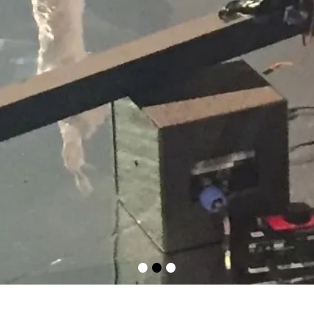
•
•
•