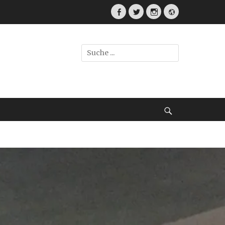
Facebook
Twitter
Instagram
Webseite
Suche
nach:
Suche