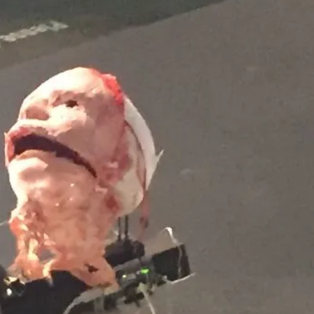
Dänemark
260707/z
-europa