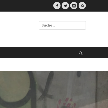
Facebook
Twitter
Instagram
Webseite
Suche
nach:
Suche