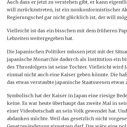
Auch dass er jetzt zu verstehen gibt, er kann eigen
will zurückzutreten, ist ein nonkonformistischer Akt
Regierungschef gar nicht glücklich ist, der will m
Vielleicht ist das ein bisschen mit dem früheren Pap
Lebzeiten weitergegeben hat.
Die Japanischen Politiker müssen jetzt mit der Situa
japanische Monarchie dadurch als Institution ein 
des Thronfolgers ist seine Tochter. Vielleicht wird 
einmal nicht auch eine Kaiser geben könnte. Die ha
das etwas verstaubte japanische Staatswesen etwas 
Symbolisch hat der Kaiser in Japan eine riesige Bed
keine. Es war heute überhaupt das zweite Mal in sei
einer Videobotschaft an sein Volk gewendet hat. Und
abdanken möchte. Weil das gesetzlich nicht vorgesehe
Gesetzesänderung einsetzen darf. Das wäre eine po