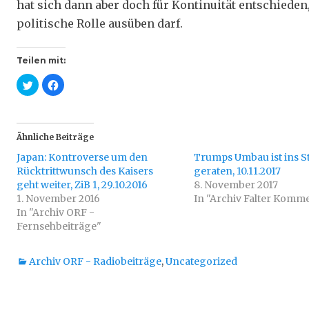
hat sich dann aber doch für Kontinuität entschieden,
politische Rolle ausüben darf.
Teilen mit:
K
K
l
l
i
i
c
c
k
k
,
,
u
u
Ähnliche Beiträge
m
m
ü
a
Japan: Kontroverse um den
b
u
Trumps Umbau ist ins 
e
f
Rücktrittwunsch des Kaisers
geraten, 10.11.2017
r
F
T
a
geht weiter, ZiB 1, 29.10.2016
8. November 2017
w
c
1. November 2016
i
e
In "Archiv Falter Komm
t
b
In "Archiv ORF -
t
o
e
o
Fernsehbeiträge"
r
k
z
z
u
u
t
t
Kategorien
Archiv ORF - Radiobeiträge
,
Uncategorized
e
e
i
i
l
l
e
e
n
n
(
(