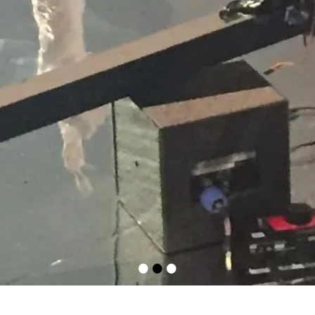
•
•
•