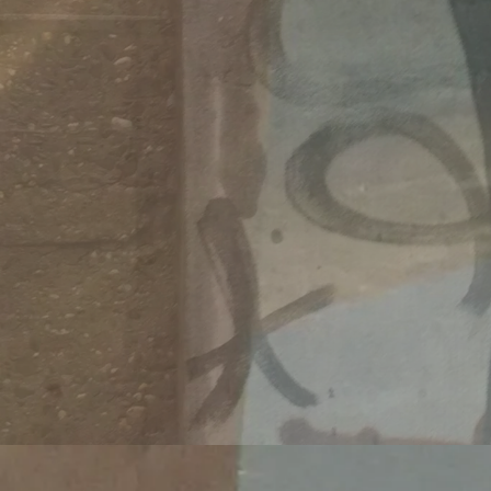
Migrati
https:/
wei-mo
Veröffentlicht 