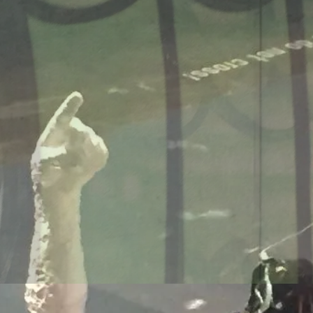
onsmodelle Spanien vs 
/www.falter.at/zeitung/20
delle-fuer-migration-in
am
von
Raimund Löw
weiterlesen...