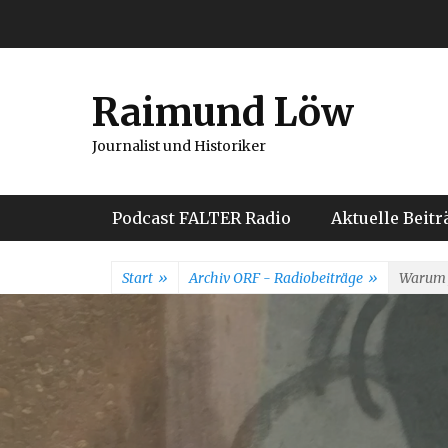
Weiter
zum
Inhalt
Raimund Löw
Journalist und Historiker
Hauptmenü
Podcast FALTER Radio
Aktuelle Beitr
Start
»
Archiv ORF - Radiobeiträge
»
Warum J