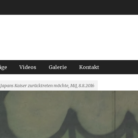
äge
Videos
Galerie
Kontakt
apans Kaiser zurücktreten möchte, MiJ, 8.8.2016