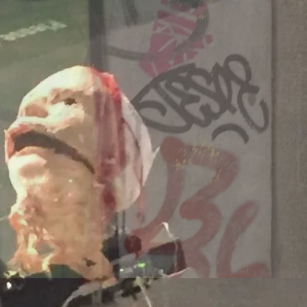
Dänemark
260707/z
-europa