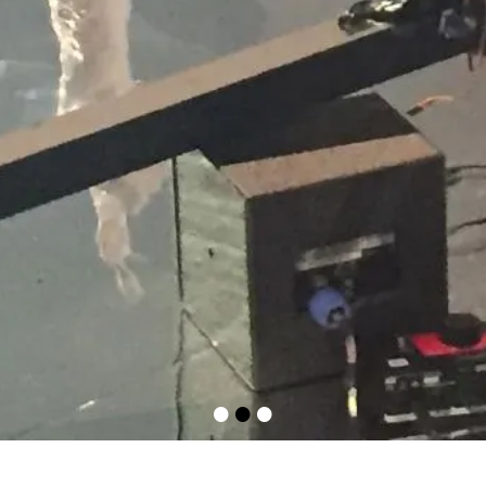
•
•
•