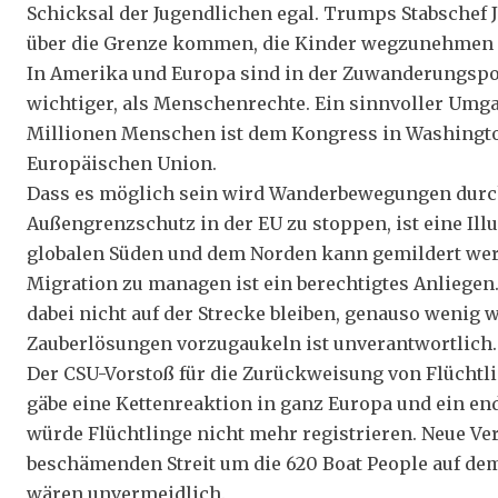
Schicksal der Jugendlichen egal. Trumps Stabschef Jo
über die Grenze kommen, die Kinder wegzunehmen 
In Amerika und Europa sind in der Zuwanderungspol
wichtiger, als Menschenrechte. Ein sinnvoller Um
Millionen Menschen ist dem Kongress in Washingto
Europäischen Union.
Dass es möglich sein wird Wanderbewegungen durc
Außengrenzschutz in der EU zu stoppen, ist eine Il
globalen Süden und dem Norden kann gemildert wer
Migration zu managen ist ein berechtigtes Anliege
dabei nicht auf der Strecke bleiben, genauso wenig
Zauberlösungen vorzugaukeln ist unverantwortlich.
Der CSU-Vorstoß für die Zurückweisung von Flüchtli
gäbe eine Kettenreaktion in ganz Europa und ein endg
würde Flüchtlinge nicht mehr registrieren. Neue Ver
beschämenden Streit um die 620 Boat People auf de
wären unvermeidlich.