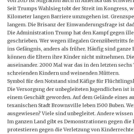
von 2015 ist Migration auch in Amerika das schwier
Seit Trumps Wahlsieg tobt der Streit im Kongress, 
Kilometer langen Barriere umzugehen ist. Grenzsper
langem. Die Brisanz der Einwanderungsfrage ist da
Die Administration Trump hat den Kampf gegen ill
geschrieben. Wer wegen illegalen Grenzübertritts 
ins Gefängnis, anders als früher. Häufig sind ganze 
können die Eltern ihre Kinder nicht mitnehmen. Di
auseinander. 2000 Mal war das in den letzten sechs
schreienden Kindern und weinenden Müttern.
Symbol für den Notstand sind Käfige für Flüchtlings
Die Versorgung der unbegleiteten Jugendlichen ist 
einem Geschäft geworden. Auf dem Gelände eines a
texanischen Stadt Brownsville leben 1500 Buben. We
ausgewiesen? Viele sind unbegleitet. Andere wissen 
Im ganzen Land gibt es Demonstrationen gegen die h
protestieren gegen die Verletzung von Kinderrechte