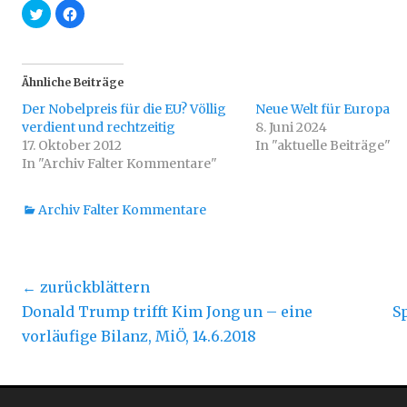
K
K
l
l
i
i
c
c
k
k
,
,
u
u
Ähnliche Beiträge
m
m
ü
a
Der Nobelpreis für die EU? Völlig
b
u
Neue Welt für Europa
e
f
verdient und rechtzeitig
8. Juni 2024
r
F
T
a
17. Oktober 2012
In "aktuelle Beiträge"
w
c
In "Archiv Falter Kommentare"
i
e
t
b
t
o
e
o
r
k
Kategorien
Archiv Falter Kommentare
z
z
u
u
t
t
e
e
i
i
l
l
Beitragsnavigation
e
e
← zurückblättern
n
n
(
(
Vorheriger
Näc
Donald Trump trifft Kim Jong un – eine
S
W
W
i
i
Beitrag:
Beit
vorläufige Bilanz, MiÖ, 14.6.2018
r
r
d
d
i
i
n
n
n
n
e
e
u
u