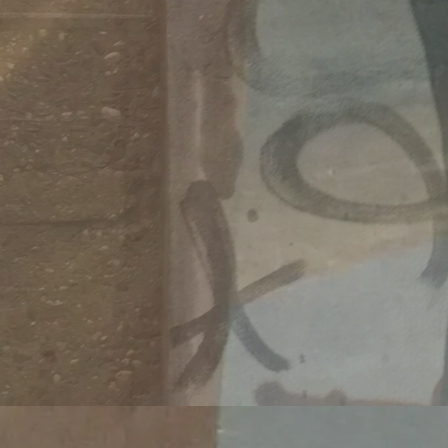
Migrati
https:/
wei-mo
Veröffentlicht 