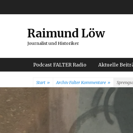
Weiter
zum
Inhalt
Raimund Löw
Journalist und Historiker
Hauptmenü
Podcast FALTER Radio
Aktuelle Beitr
Start
»
Archiv Falter Kommentare
»
Sprengsa