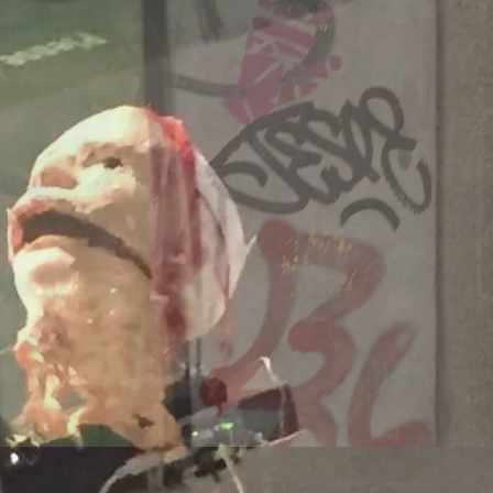
Dänemark
260707/z
-europa