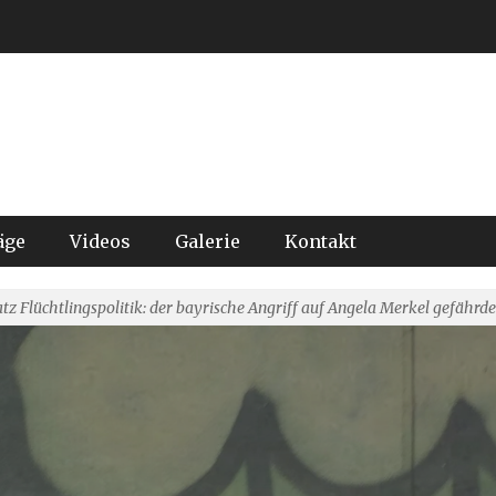
äge
Videos
Galerie
Kontakt
tz Flüchtlingspolitik: der bayrische Angriff auf Angela Merkel gefährde