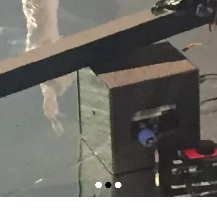
•
•
•