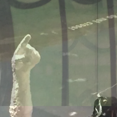
onsmodelle Spanien vs 
/www.falter.at/zeitung/20
delle-fuer-migration-in
am
von
Raimund Löw
weiterlesen...