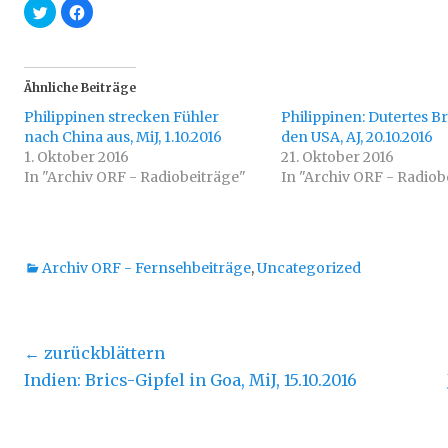
K
K
l
l
i
i
c
c
k
k
,
,
u
u
Ähnliche Beiträge
m
m
ü
a
Philippinen strecken Fühler
b
u
Philippinen: Dutertes B
e
f
nach China aus, MiJ, 1.10.2016
den USA, AJ, 20.10.2016
r
F
T
a
1. Oktober 2016
21. Oktober 2016
w
c
In "Archiv ORF - Radiobeiträge"
i
e
In "Archiv ORF - Radiob
t
b
t
o
e
o
r
k
z
z
u
u
t
t
Kategorien
Archiv ORF - Fernsehbeiträge
,
Uncategorized
e
e
i
i
l
l
e
e
n
n
(
(
W
W
Beitragsnavigation
← zurückblättern
i
i
r
r
Vorheriger
Näc
Indien: Brics-Gipfel in Goa, MiJ, 15.10.2016
d
d
i
i
Beitrag:
n
n
Beit
n
n
e
e
u
u