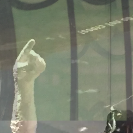
onsmodelle Spanien vs 
/www.falter.at/zeitung/20
delle-fuer-migration-in
am
von
Raimund Löw
weiterlesen...