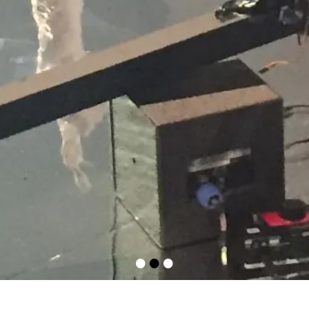
•
•
•