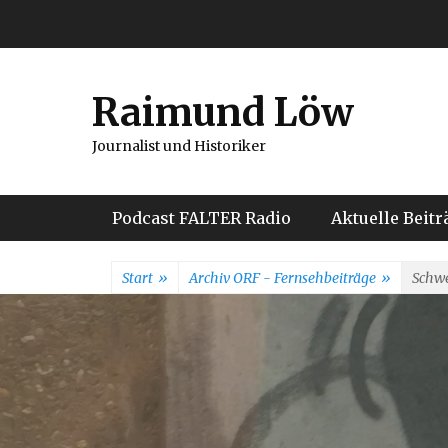
Weiter
zum
Inhalt
Raimund Löw
Journalist und Historiker
Hauptmenü
Podcast FALTER Radio
Aktuelle Beitr
Start
»
Archiv ORF - Fernsehbeiträge
»
Schwe