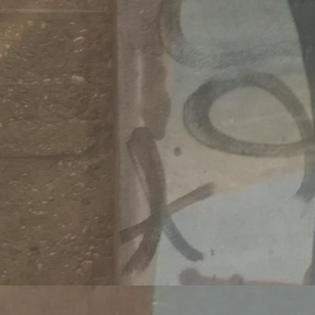
Migrati
https:/
wei-mo
Veröffentlicht 