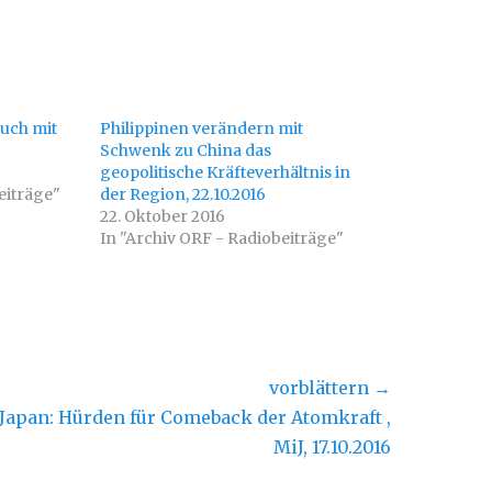
ruch mit
Philippinen verändern mit
Schwenk zu China das
geopolitische Kräfteverhältnis in
eiträge"
der Region, 22.10.2016
22. Oktober 2016
In "Archiv ORF - Radiobeiträge"
vorblättern →
hster
Japan: Hürden für Comeback der Atomkraft ,
rag:
MiJ, 17.10.2016