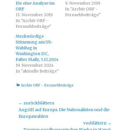
t
b
für eine Analyse im
9. November 2019
t
o
ORF
e
o
In "Archiv ORF -
r
k
11. November 2019
Fernsehbeiträge"
z
z
u
u
In "Archiv ORF -
t
t
Fernsehbeiträge"
e
e
i
i
l
l
Merkwürdige
e
e
n
n
Stimmung am US-
(
(
W
W
Wahltag in
i
i
Washington DC,
r
r
d
d
Falter Maily, 5.11.2024
i
i
n
n
19. November 2024
n
n
In "aktuelle Beiträge"
e
e
u
u
e
e
m
m
Kategorien
Archiv ORF - Fernsehbeiträge
F
F
e
e
n
n
s
s
t
t
Beitragsnavigation
← zurückblättern
e
e
r
r
Vorheriger
Angriff auf Europa. Die Nationalisten und die
g
g
e
e
Beitrag:
Europawahlen
ö
ö
f
f
vorblättern →
f
f
n
n
Nächster
Trumps nordkoreanisches Fiasko in Hanoi,