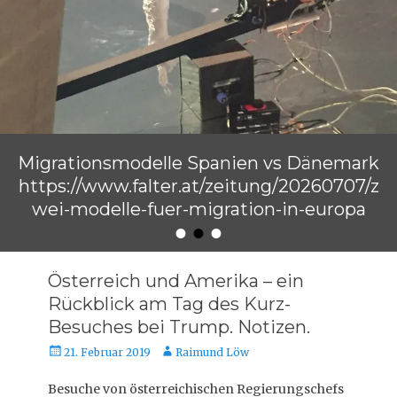
Migrationsmodelle Spanien vs Dänemark
https://www.falter.at/zeitung/20260707/z
wei-modelle-fuer-migration-in-europa
•
•
•
Veröffentlicht am
von
Raimund Löw
Österreich und Amerika – ein
Rückblick am Tag des Kurz-
Besuches bei Trump. Notizen.
Veröffentlicht
Autor
21. Februar 2019
Raimund Löw
am
Besuche von österreichischen Regierungschefs