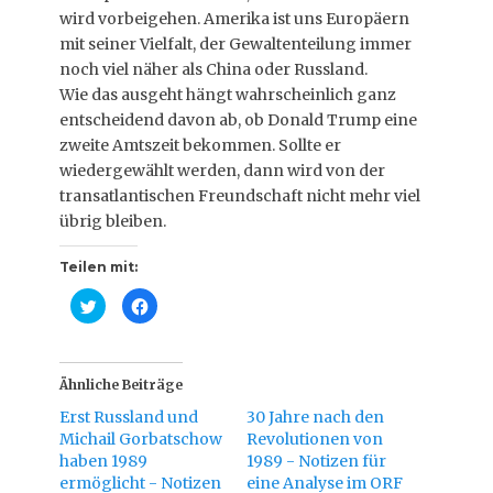
wird vorbeigehen. Amerika ist uns Europäern
mit seiner Vielfalt, der Gewaltenteilung immer
noch viel näher als China oder Russland.
Wie das ausgeht hängt wahrscheinlich ganz
entscheidend davon ab, ob Donald Trump eine
zweite Amtszeit bekommen. Sollte er
wiedergewählt werden, dann wird von der
transatlantischen Freundschaft nicht mehr viel
übrig bleiben.
Teilen mit:
K
K
l
l
i
i
c
c
k
k
,
,
u
u
Ähnliche Beiträge
m
m
ü
a
Erst Russland und
30 Jahre nach den
b
u
e
f
Michail Gorbatschow
Revolutionen von
r
F
haben 1989
T
a
1989 - Notizen für
w
c
ermöglicht - Notizen
eine Analyse im ORF
i
e