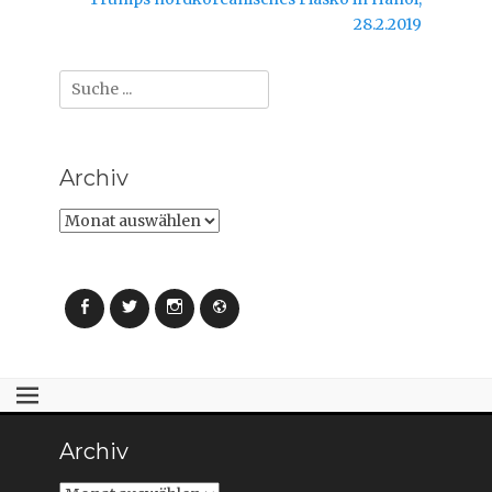
e
e
t
t
Beitrag:
28.2.2019
)
)
Suche
nach:
Archiv
Archiv
Facebook
Twitter
Instagram
Webseite
Archiv