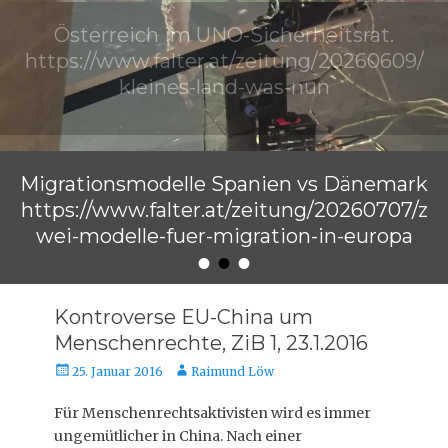
Österreich im UNO-Sicherheitsrat.
https://www.falter.at/zeitung/20260609/
kleines-land-was-nun
Veröffentlicht am
von
Raimund Löw
Migrationsmodelle Spanien vs Dänemark
https://www.falter.at/zeitung/20260707/z
wei-modelle-fuer-migration-in-europa
•
•
•
Veröffentlicht am
von
Raimund Löw
Kontroverse EU-China um
Menschenrechte, ZiB 1, 23.1.2016
Veröffentlicht
Autor
25. Januar 2016
Raimund Löw
am
Für Menschenrechtsaktivisten wird es immer
ungemütlicher in China. Nach einer