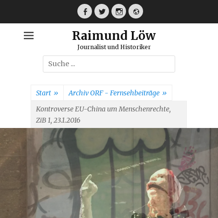
Weiter
zum
Facebook
Twitter
Instagram
Webseite
Inhalt
Raimund Löw
Journalist und Historiker
Suche
nach:
Start
»
Archiv ORF - Fernsehbeiträge
»
Kontroverse EU-China um Menschenrechte,
ZiB 1, 23.1.2016