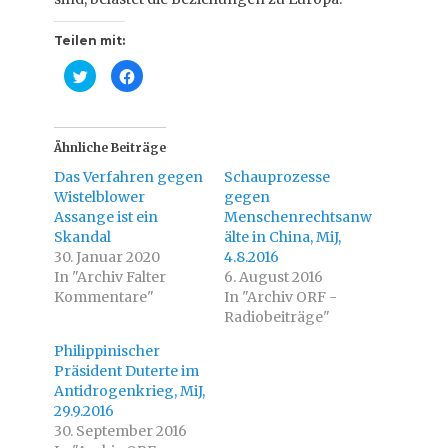
Teilen mit:
K
K
l
l
i
i
c
c
k
k
,
,
u
u
Ähnliche Beiträge
m
m
ü
a
Das Verfahren gegen
Schauprozesse
b
u
e
f
Wistelblower
gegen
r
F
Assange ist ein
T
a
Menschenrechtsanw
w
c
Skandal
älte in China, MiJ,
i
e
t
b
30. Januar 2020
4.8.2016
t
o
In "Archiv Falter
e
o
6. August 2016
r
k
Kommentare"
In "Archiv ORF -
z
z
u
u
Radiobeiträge"
t
t
e
e
i
i
Philippinischer
l
l
Präsident Duterte im
e
e
n
n
Antidrogenkrieg, MiJ,
(
(
W
W
29.9.2016
i
i
30. September 2016
r
r
d
d