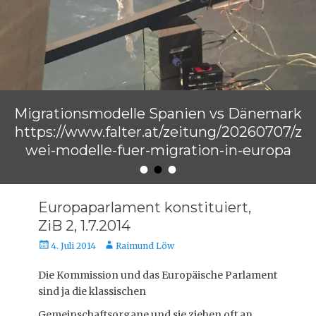
Migrationsmodelle Spanien vs Dänemark
https://www.falter.at/zeitung/20260707/z
wei-modelle-fuer-migration-in-europa
•
•
•
Veröffentlicht am
von
Raimund Löw
Europaparlament konstituiert,
ZiB 2, 1.7.2014
Veröffentlicht
Autor
4. Juli 2014
Raimund Löw
am
Die Kommission und das Europäische Parlament
sind ja die klassischen
Gemeinschaftsorgane und sie ziehen oft an