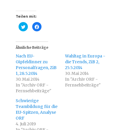
Teilen mit:
K
K
l
l
i
i
c
c
k
k
,
,
u
u
Ähnliche Beiträge
m
m
ü
a
Nach EU-
Wahltag in Europa -
b
u
e
f
Gipfeldinner zu
die Trends, ZiB 2,
r
F
Personalfragen, ZiB
T
a
25.5.2014
w
c
1, 28.5.2014
30. Mai 2014
i
e
t
b
30. Mai 2014
In "Archiv ORF -
t
o
In "Archiv ORF -
e
o
Fernsehbeiträge"
r
k
Fernsehbeiträge"
z
z
u
u
t
t
Schwierige
e
e
i
i
Teambildung für die
l
l
EU-Spitzen, Analyse
e
e
n
n
ORF
(
(
W
W
4. Juli 2019
i
i
In "Archiv ORF -