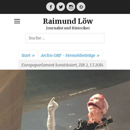
Weiter
zum
Facebook
Twitter
Instagram
Webseite
Inhalt
Raimund Löw
Journalist und Historiker
Suche
nach:
Start
»
Archiv ORF - Fernsehbeiträge
»
Europaparlament konstituiert, ZiB 2, 1.7.2014