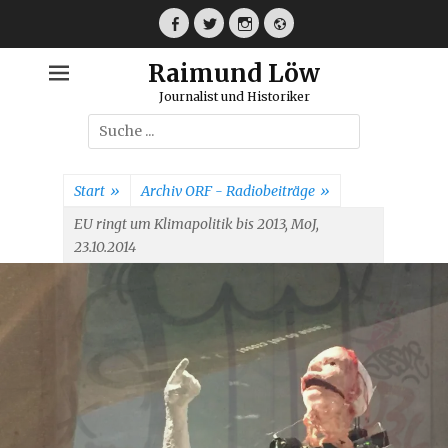
Weiter
zum
Facebook
Twitter
Instagram
Webseite
Inhalt
Raimund Löw
Journalist und Historiker
Suche
nach:
Start
»
Archiv ORF - Radiobeiträge
»
EU ringt um Klimapolitik bis 2013, MoJ,
23.10.2014