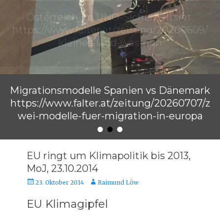
Migrationsmodelle Spanien vs Dänemark
https://www.falter.at/zeitung/20260707/z
wei-modelle-fuer-migration-in-europa
•
•
•
Veröffentlicht am
von
Raimund Löw
EU ringt um Klimapolitik bis 2013,
MoJ, 23.10.2014
Veröffentlicht
Autor
23. Oktober 2014
Raimund Löw
am
EU Klimagipfel