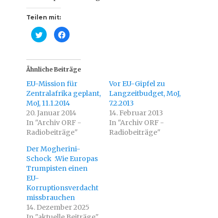
Teilen mit:
K
K
l
l
i
i
c
c
k
k
,
,
u
u
Ähnliche Beiträge
m
m
ü
a
EU-Mission für
Vor EU-Gipfel zu
b
u
e
f
Zentralafrika geplant,
Langzeitbudget, MoJ,
r
F
MoJ, 11.1.2014
T
a
7.2.2013
w
c
20. Januar 2014
14. Februar 2013
i
e
t
b
In "Archiv ORF -
In "Archiv ORF -
t
o
Radiobeiträge"
e
o
Radiobeiträge"
r
k
z
z
Der Mogherini-
u
u
t
t
Schock :Wie Europas
e
e
i
i
Trumpisten einen
l
l
EU-
e
e
n
n
Korruptionsverdacht
(
(
W
W
missbrauchen
i
i
14. Dezember 2025
r
r
d
d
In "aktuelle Beiträge"