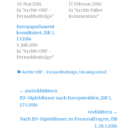
t
b
30. Mai 2014
17. Februar 2014
t
o
In "Archiv ORF -
e
o
In "Archiv Falter
r
k
Fernsehbeiträge"
Kommentare"
z
z
u
u
t
t
Europaparlament
e
e
i
i
konstituiert, ZiB 2,
l
l
1.7.2014
e
e
n
n
4. Juli 2014
(
(
W
W
In "Archiv ORF -
i
i
Fernsehbeiträge"
r
r
d
d
i
i
n
n
Kategorien
Archiv ORF - Fernsehbeiträge
n
n
,
Uncategorized
e
e
u
u
e
e
m
m
Beitragsnavigation
← zurückblättern
F
F
e
e
Vorheriger
EU-Gipfeldinner nach Europawahlen, ZiB 1,
n
n
s
s
Beitrag:
27.5.2014
t
t
e
e
vorblättern →
r
r
g
g
Nächster
Nach EU-Gipfeldinner zu Personalfragen, ZiB
e
e
ö
ö
Beitrag:
1, 28.5.2014
f
f
f
f
n
n