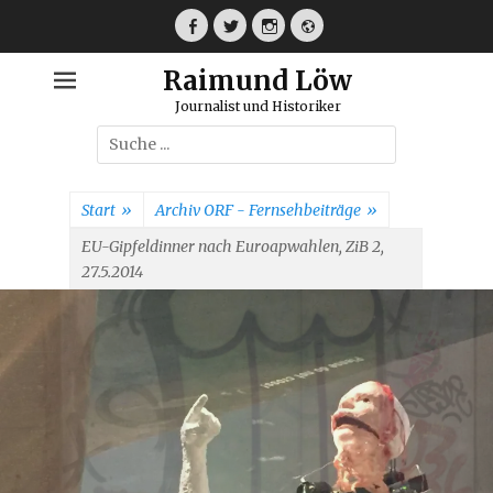
Weiter
zum
Facebook
Twitter
Instagram
Webseite
Inhalt
Raimund Löw
Journalist und Historiker
Suche
nach:
Start
»
Archiv ORF - Fernsehbeiträge
»
EU-Gipfeldinner nach Euroapwahlen, ZiB 2,
27.5.2014