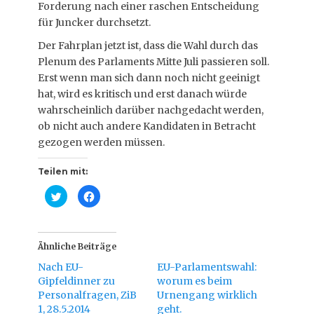
Forderung nach einer raschen Entscheidung
für Juncker durchsetzt.
Der Fahrplan jetzt ist, dass die Wahl durch das
Plenum des Parlaments Mitte Juli passieren soll.
Erst wenn man sich dann noch nicht geeinigt
hat, wird es kritisch und erst danach würde
wahrscheinlich darüber nachgedacht werden,
ob nicht auch andere Kandidaten in Betracht
gezogen werden müssen.
Teilen mit:
K
K
l
l
i
i
c
c
k
k
,
,
u
u
Ähnliche Beiträge
m
m
ü
a
Nach EU-
EU-Parlamentswahl:
b
u
e
f
Gipfeldinner zu
worum es beim
r
F
Personalfragen, ZiB
T
a
Urnengang wirklich
w
c
1, 28.5.2014
geht.
i
e