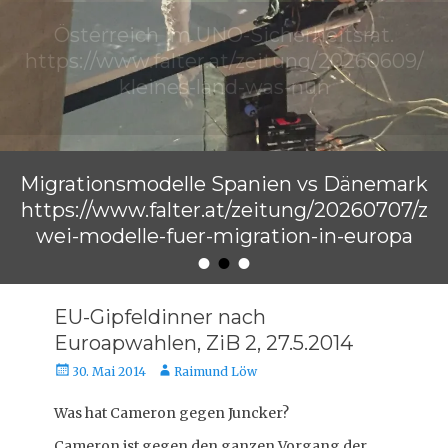
Migrationsmodelle Spanien vs Dänemark
https://www.falter.at/zeitung/20260707/z
wei-modelle-fuer-migration-in-europa
•
•
•
Veröffentlicht am
von
Raimund Löw
EU-Gipfeldinner nach
Euroapwahlen, ZiB 2, 27.5.2014
Veröffentlicht
Autor
30. Mai 2014
Raimund Löw
am
Was hat Cameron gegen Juncker?
Cameron ist gegen den ganzen Vorgang der