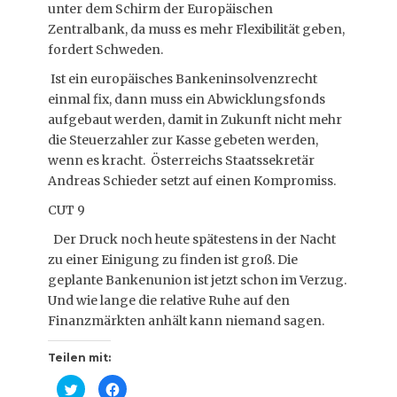
unter dem Schirm der Europäischen
Zentralbank, da muss es mehr Flexibilität geben,
fordert Schweden.
Ist ein europäisches Bankeninsolvenzrecht
einmal fix, dann muss ein Abwicklungsfonds
aufgebaut werden, damit in Zukunft nicht mehr
die Steuerzahler zur Kasse gebeten werden,
wenn es kracht. Österreichs Staatssekretär
Andreas Schieder setzt auf einen Kompromiss.
CUT 9
Der Druck noch heute spätestens in der Nacht
zu einer Einigung zu finden ist groß. Die
geplante Bankenunion ist jetzt schon im Verzug.
Und wie lange die relative Ruhe auf den
Finanzmärkten anhält kann niemand sagen.
Teilen mit:
K
K
l
l