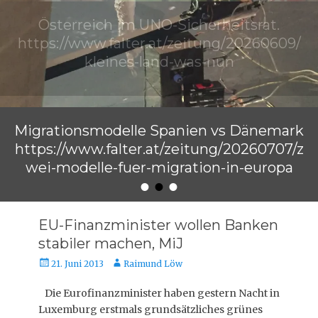
Migrationsmodelle Spanien vs Dänemark
https://www.falter.at/zeitung/20260707/z
wei-modelle-fuer-migration-in-europa
•
•
•
Veröffentlicht am
von
Raimund Löw
EU-Finanzminister wollen Banken
stabiler machen, MiJ
Veröffentlicht
Autor
21. Juni 2013
Raimund Löw
am
Die Eurofinanzminister haben gestern Nacht in
Luxemburg erstmals grundsätzliches grünes