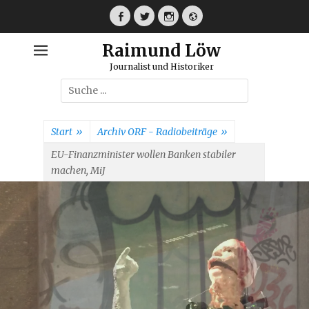
Weiter
zum
Facebook
Twitter
Instagram
Webseite
Inhalt
Raimund Löw
Journalist und Historiker
Suche
nach:
Start
»
Archiv ORF - Radiobeiträge
»
EU-Finanzminister wollen Banken stabiler
machen, MiJ