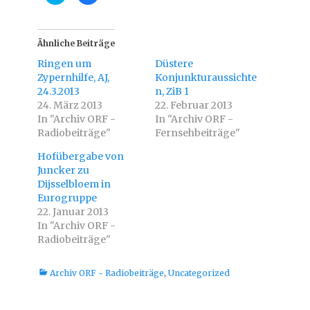
i
i
c
c
k
k
,
,
u
u
Ähnliche Beiträge
m
m
ü
a
Ringen um
Düstere
b
u
e
f
Zypernhilfe, AJ,
Konjunkturaussichte
r
F
24.3.2013
T
a
n, ZiB 1
w
c
24. März 2013
22. Februar 2013
i
e
t
b
In "Archiv ORF -
In "Archiv ORF -
t
o
Radiobeiträge"
e
o
Fernsehbeiträge"
r
k
z
z
Hofübergabe von
u
u
t
t
Juncker zu
e
e
i
i
Dijsselbloem in
l
l
Eurogruppe
e
e
n
n
22. Januar 2013
(
(
W
W
In "Archiv ORF -
i
i
Radiobeiträge"
r
r
d
d
i
i
n
n
Kategorien
Archiv ORF - Radiobeiträge
n
n
,
Uncategorized
e
e
u
u
e
e
m
m