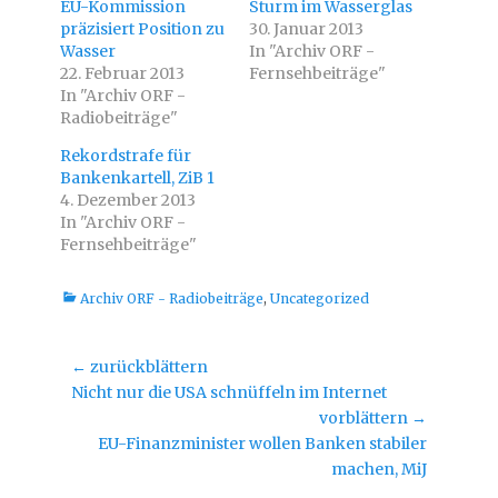
EU-Kommission
Sturm im Wasserglas
b
u
e
f
präzisiert Position zu
30. Januar 2013
r
F
Wasser
T
a
In "Archiv ORF -
w
c
22. Februar 2013
Fernsehbeiträge"
i
e
t
b
In "Archiv ORF -
t
o
Radiobeiträge"
e
o
r
k
z
z
Rekordstrafe für
u
u
t
t
Bankenkartell, ZiB 1
e
e
i
i
4. Dezember 2013
l
l
In "Archiv ORF -
e
e
n
n
Fernsehbeiträge"
(
(
W
W
i
i
r
r
Kategorien
Archiv ORF - Radiobeiträge
,
Uncategorized
d
d
i
i
n
n
n
n
e
e
Beitragsnavigation
← zurückblättern
u
u
e
e
Vorheriger
Nicht nur die USA schnüffeln im Internet
m
m
F
F
Beitrag:
vorblättern →
e
e
n
n
Nächster
EU-Finanzminister wollen Banken stabiler
s
s
t
t
Beitrag:
machen, MiJ
e
e
r
r