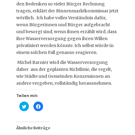
den Bedenken so vieler Bürger Rechnung
tragen, erklärt der Binnenmarktkommissar jetzt
wörtlich. Ich habe volles Verständnis dafür,
wenn Bürgerinnen und Bürger aufgebracht
und besorgt sind, wenn ihnen erzählt wird, dass
ihre Wasserversorgung gegen ihren Willen
privatisiert werden könnte. Ich selbst würde in
einem solchen Fall genauso reagieren.
Michel Barnier wird die Wasserversorgung
daher aus der geplanten Richtlinie, die regelt,
wie Städte und Gemeinden Konzessionen an
andere vergeben, vollständig herausnehmen.
Teilen mit:
K
K
l
l
i
i
c
c
k
k
,
,
u
u
Ähnliche Beiträge
m
m
ü
a