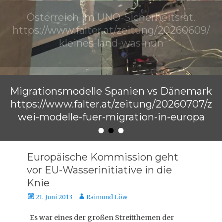
Österreich im UNO-Sicherheitsrat.
https://www.falter.at/zeitung/20260609/
kleines-land-was-nun
Veröffentlicht am
von
Raimund Löw
Migrationsmodelle Spanien vs Dänemark
https://www.falter.at/zeitung/20260707/z
wei-modelle-fuer-migration-in-europa
•
•
•
Veröffentlicht am
von
Raimund Löw
Europäische Kommission geht
vor EU-Wasserinitiative in die
Knie
Veröffentlicht
Autor
21. Juni 2013
Raimund Löw
am
Es war eines der großen Streitthemen der