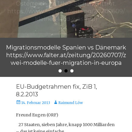
Migrationsmodelle Spanien vs Dänemark
https://www.falter.at/zeitung/20260707/z
wei-modelle-fuer-migration-in-europa
•
•
•
Veröffentlicht am
von
Raimund Löw
EU-Budgetrahmen fix, ZiB 1,
8.2.2013
Veröffentlicht
Autor
14. Februar 2013
Raimund Löw
am
Freund Eugen (ORF)
27 Staaten, sieben Jahre, knapp 1000 Milliarden
– das ist keine einfache