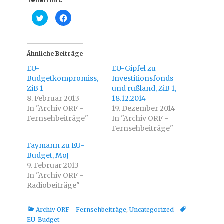
Teilen mit:
K
K
l
l
i
i
c
c
k
k
,
,
u
u
Ähnliche Beiträge
m
m
ü
a
EU-
EU-Gipfel zu
b
u
e
f
Budgetkompromiss,
Investitionsfonds
r
F
ZiB 1
T
a
und rußland, ZiB 1,
w
c
8. Februar 2013
18.12.2014
i
e
t
b
In "Archiv ORF -
19. Dezember 2014
t
o
Fernsehbeiträge"
e
o
In "Archiv ORF -
r
k
Fernsehbeiträge"
z
z
u
u
t
t
Faymann zu EU-
e
e
i
i
Budget, MoJ
l
l
9. Februar 2013
e
e
n
n
In "Archiv ORF -
(
(
W
W
Radiobeiträge"
i
i
r
r
d
d
i
i
Kategorien
Tags
Archiv ORF - Fernsehbeiträge
,
Uncategorized
n
n
EU-Budget
n
n