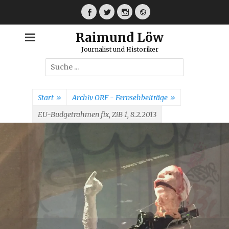
Weiter
zum
Facebook
Twitter
Instagram
Webseite
Inhalt
Raimund Löw
Journalist und Historiker
Suche
nach:
Start
»
Archiv ORF - Fernsehbeiträge
»
EU-Budgetrahmen fix, ZiB 1, 8.2.2013