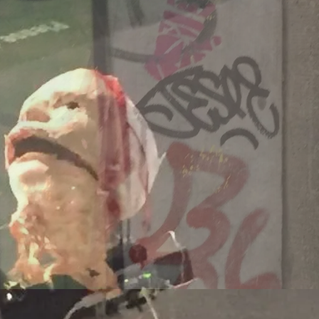
Dänemark
260707/z
-europa