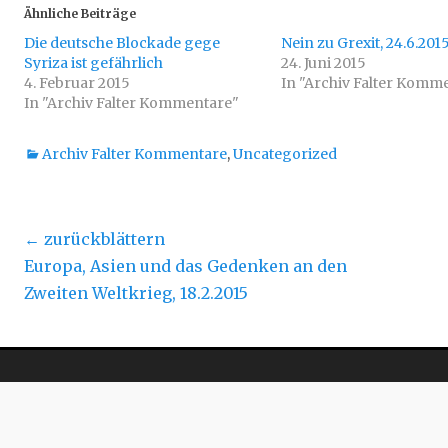
u
u
Ähnliche Beiträge
m
m
ü
a
Die deutsche Blockade gege
b
u
Nein zu Grexit, 24.6.201
e
f
Syriza ist gefährlich
24. Juni 2015
r
F
T
a
4. Februar 2015
In "Archiv Falter Komm
w
c
In "Archiv Falter Kommentare"
i
e
t
b
t
o
e
o
r
k
Kategorien
Archiv Falter Kommentare
,
Uncategorized
z
z
u
u
t
t
e
e
i
i
l
l
Beitragsnavigation
e
e
← zurückblättern
n
n
(
(
Vorheriger
Näc
Europa, Asien und das Gedenken an den
W
W
i
i
Beitrag:
Beit
Zweiten Weltkrieg, 18.2.2015
r
r
d
d
i
i
n
n
n
n
e
e
u
u
e
e
m
m
F
F
e
e
n
n
s
s