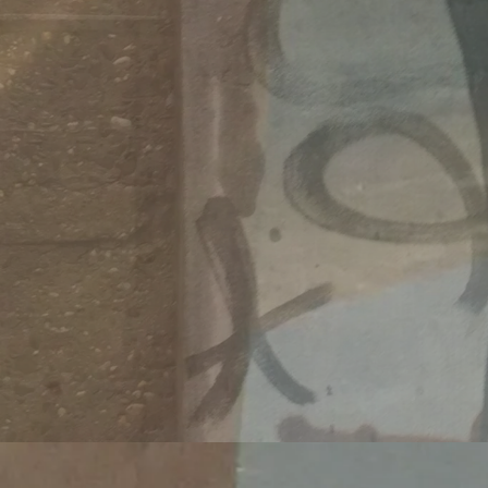
Migrati
https:/
wei-mo
Veröffentlicht 