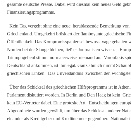
gesamte deutsche Presse. Dabei wird diesmal kein neues Geld gebr
Finanzierungsprogramms.
Kein Tag vergeht ohne eine neue herablassende Bemerkung von W
Griechenland. Umgekehrt brüskiert der flamboyante griechische Fin
Öffentlichkeit. Das Kompromisspapier sei bewusst vage gehalten 
Norden bei der Stange bleiben, ließ er Journalisten wissen. Eu
Triumphgeheul stimmt normalerweise niemand an. Varoufakis spiel
Deutschland ankommen, ist ihm egal. Ganz ähnlich nimmt Schäuble 
griechischen Linken. Das Unverständnis zwischen den wichtigsten 
Über das Schicksal des griechischen Hilfsprogramms ist in Athen
Parlament diskutiert worden. In Berlin und Den Haag ist kein Gr
kein EU-Vertreter dabei. Eine groteske Art, Entscheidungen europ
Abgeordnete wurden gewählt, um über das Schicksal anderer Nation
einander als Kreditgeber und Kreditnehmer gegenüber. National