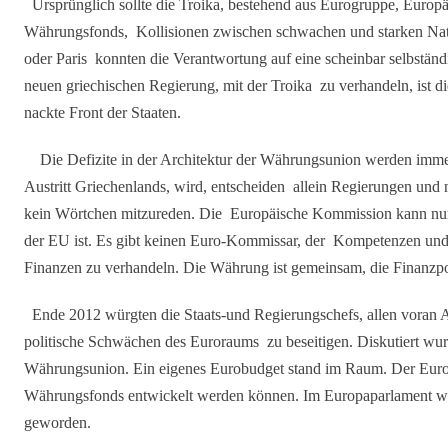
Ursprünglich sollte die Troika, bestehend aus Eurogruppe, Europä
Währungsfonds, Kollisionen zwischen schwachen und starken Nat
oder Paris konnten die Verantwortung auf eine scheinbar selbstän
neuen griechischen Regierung, mit der Troika zu verhandeln, ist die
nackte Front der Staaten.
Die Defizite in der Architektur der Währungsunion werden immer 
Austritt Griechenlands, wird, entscheiden allein Regierungen und
kein Wörtchen mitzureden. Die Europäische Kommission kann nur b
der EU ist. Es gibt keinen Euro-Kommissar, der Kompetenzen und Mi
Finanzen zu verhandeln. Die Währung ist gemeinsam, die Finanzpoli
Ende 2012 würgten die Staats-und Regierungschefs, allen voran A
politische Schwächen des Euroraums zu beseitigen. Diskutiert wur
Währungsunion. Ein eigenes Eurobudget stand im Raum. Der Euro
Währungsfonds entwickelt werden können. Im Europaparlament wär
geworden.