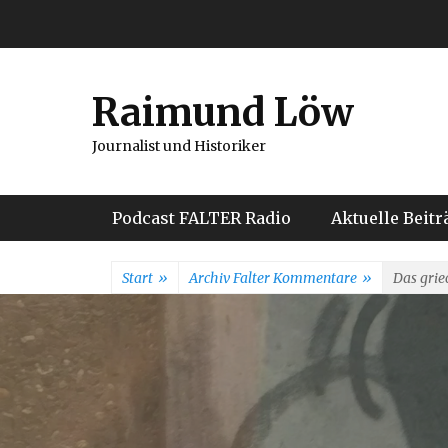
Weiter
zum
Inhalt
Raimund Löw
Journalist und Historiker
Hauptmenü
Podcast FALTER Radio
Aktuelle Beitr
Start
»
Archiv Falter Kommentare
»
Das grie