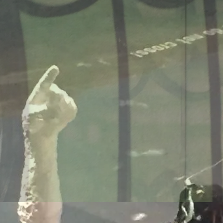
onsmodelle Spanien vs 
/www.falter.at/zeitung/20
delle-fuer-migration-in
am
von
Raimund Löw
weiterlesen...