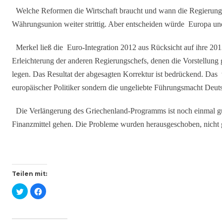
Welche Reformen die Wirtschaft braucht und wann die Regierunge
Währungsunion weiter strittig. Aber entscheiden würde Europa un
Merkel ließ die Euro-Integration 2012 aus Rücksicht auf ihre 20
Erleichterung der anderen Regierungschefs, denen die Vorstellun
legen. Das Resultat der abgesagten Korrektur ist bedrückend. Das 
europäischer Politiker sondern die ungeliebte Führungsmacht Deut
Die Verlängerung des Griechenland-Programms ist noch einmal gu
Finanzmittel gehen. Die Probleme wurden herausgeschoben, nicht g
Teilen mit:
K
K
l
l
i
i
c
c
k
k
,
,