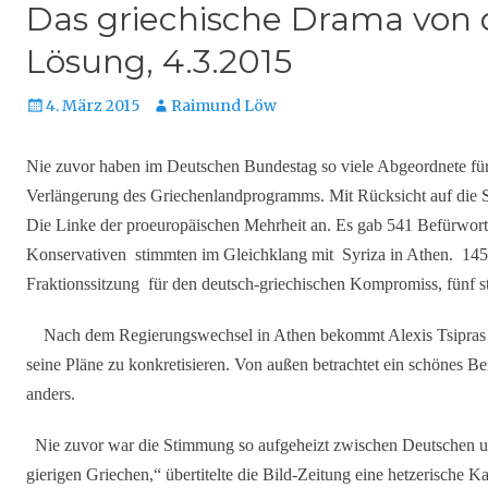
Das griechische Drama von 
Lösung, 4.3.2015
Veröffentlicht
Autor
4. März 2015
Raimund Löw
am
Nie zuvor haben im Deutschen Bundestag so viele Abgeordnete für
Verlängerung des Griechenlandprogramms. Mit Rücksicht auf die Sy
Die Linke der proeuropäischen Mehrheit an. Es gab 541 Befürwo
Konservativen stimmten im Gleichklang mit Syriza in Athen. 145 
Fraktionssitzung für den deutsch-griechischen Kompromiss, fünf st
Nach dem Regierungswechsel in Athen bekommt Alexis Tsipras vi
seine Pläne zu konkretisieren. Von außen betrachtet ein schönes Bei
anders.
Nie zuvor war die Stimmung so aufgeheizt zwischen Deutschen und
gierigen Griechen,“ übertitelte die Bild-Zeitung eine hetzerische 