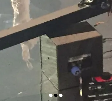
•
•
•