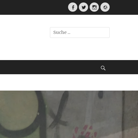
Facebook
Twitter
Instagram
Webseite
Suche
nach:
Suche