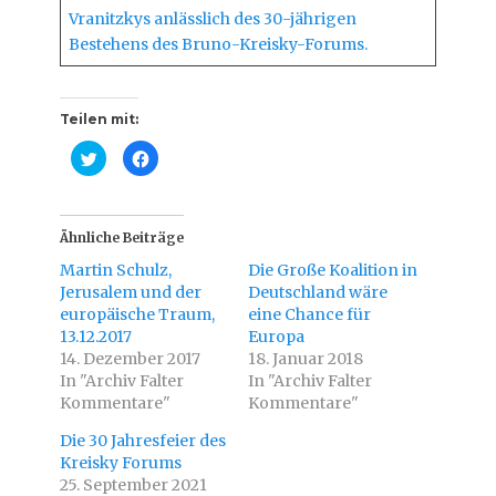
Vranitzkys anlässlich des 30-jährigen
Bestehens des Bruno-Kreisky-Forums.
Teilen mit:
K
K
l
l
i
i
c
c
k
k
,
,
u
u
Ähnliche Beiträge
m
m
ü
a
Martin Schulz,
Die Große Koalition in
b
u
e
f
Jerusalem und der
Deutschland wäre
r
F
europäische Traum,
T
a
eine Chance für
w
c
13.12.2017
Europa
i
e
t
b
14. Dezember 2017
18. Januar 2018
t
o
In "Archiv Falter
e
o
In "Archiv Falter
r
k
Kommentare"
Kommentare"
z
z
u
u
t
t
Die 30 Jahresfeier des
e
e
i
i
Kreisky Forums
l
l
25. September 2021
e
e