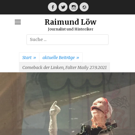
Weiter
zum
Facebook
Twitter
Instagram
Webseite
Inhalt
Raimund Löw
Journalist und Historiker
Suche
nach:
Start
»
aktuelle Beiträge
»
Comeback der Linken, Falter Maily 27.9.2021