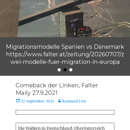
Migrationsmodelle Spanien vs Dänemark
https://www.falter.at/zeitung/20260707/z
wei-modelle-fuer-migration-in-europa
•
•
•
Veröffentlicht am
von
Raimund Löw
Comeback der Linken, Falter
Maily 27.9.2021
Veröffentlicht
Autor
27. September 2021
Raimund Löw
am
Die Wahlen in Deutschland, Oberösterreich