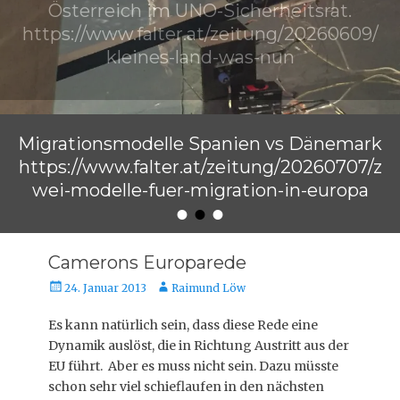
Österreich im UNO-Sicherheitsrat.
https://www.falter.at/zeitung/20260609/
kleines-land-was-nun
Veröffentlicht am
von
Raimund Löw
Migrationsmodelle Spanien vs Dänemark
https://www.falter.at/zeitung/20260707/z
wei-modelle-fuer-migration-in-europa
•
•
•
Veröffentlicht am
von
Raimund Löw
Camerons Europarede
Veröffentlicht
Autor
24. Januar 2013
Raimund Löw
am
Es kann natürlich sein, dass diese Rede eine
Dynamik auslöst, die in Richtung Austritt aus der
EU führt. Aber es muss nicht sein. Dazu müsste
schon sehr viel schieflaufen in den nächsten