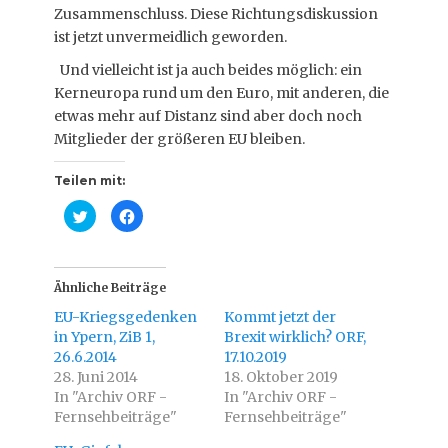
Zusammenschluss. Diese Richtungsdiskussion
ist jetzt unvermeidlich geworden.
Und vielleicht ist ja auch beides möglich: ein
Kerneuropa rund um den Euro, mit anderen, die
etwas mehr auf Distanz sind aber doch noch
Mitglieder der größeren EU bleiben.
Teilen mit:
K
K
l
l
i
i
c
c
k
k
,
,
u
u
Ähnliche Beiträge
m
m
ü
a
EU-Kriegsgedenken
Kommt jetzt der
b
u
e
f
in Ypern, ZiB 1,
Brexit wirklich? ORF,
r
F
26.6.2014
T
a
17.10.2019
w
c
28. Juni 2014
18. Oktober 2019
i
e
t
b
In "Archiv ORF -
In "Archiv ORF -
t
o
Fernsehbeiträge"
e
o
Fernsehbeiträge"
r
k
z
z