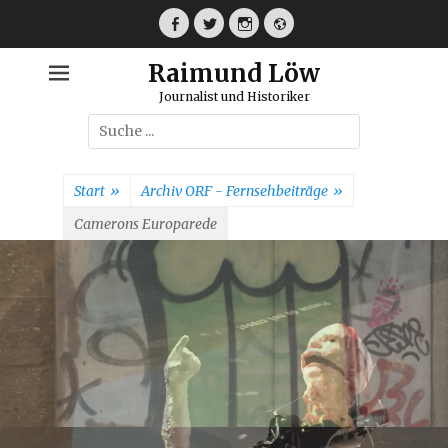
Weiter
zum
Facebook
Twitter
Instagram
Webseite
Inhalt
Raimund Löw
Journalist und Historiker
Suche
nach:
Start
»
Archiv ORF - Fernsehbeiträge
»
Camerons Europarede