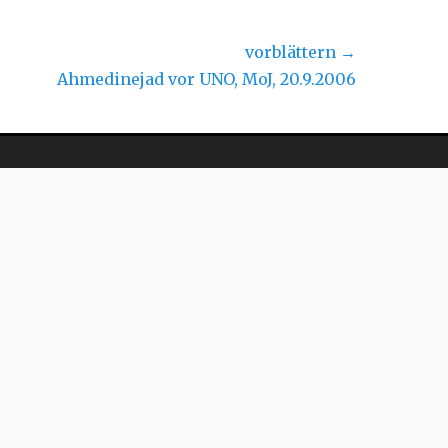
vorblättern →
hster
Ahmedinejad vor UNO, MoJ, 20.9.2006
rag: