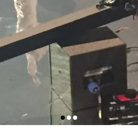
•
•
•