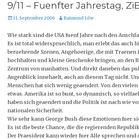
9/11 – Fuenfter Jahrestag, ZiB
Veröffentlicht
Autor
11. September 2006
Raimund Löw
am
Wie stark sind die USA fuenf Jahre nach den Anschl
Es ist total widerspruechlich, man erlebt das auch hi
beruehrende Szenen, Angehoerige, die mit Traenen 
hochhalten und kleine Geschenke bringen, an den R
Zentrum von manhatten. Und direkt daneben das pul
Augenblick innehaelt, auch an diesem Tag nicht. Und 
Menschen hat sich wenig geaendert. Von den vielen
etwas. Amerika ist so bunt, so dynamisch, so vielfael
haben sich geaendert und die Politik ist nach wie 
nationalen Sicherheit.
Wie sehr kann George Bush diese Emotionen fuer sic
Es ist die beste Chance, die die regierenden Republ
Der Praesident kann wieder fuer Alle sprechen und 