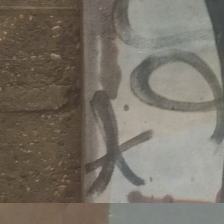
https://
Veröffentlicht 
Migrati
https:/
wei-mo
Veröffentlicht 