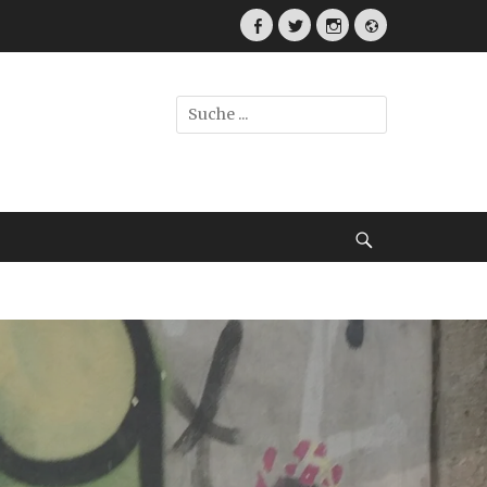
Facebook
Twitter
Instagram
Webseite
Suche
nach:
Suche
srat.