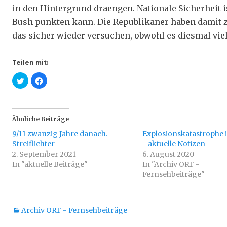
in den Hintergrund draengen. Nationale Sicherheit 
Bush punkten kann. Die Republikaner haben damit
das sicher wieder versuchen, obwohl es diesmal viel
Teilen mit:
K
K
l
l
i
i
c
c
k
k
,
,
u
u
Ähnliche Beiträge
m
m
ü
a
9/11 zwanzig Jahre danach.
b
u
Explosionskatastrophe i
e
f
Streiflichter
- aktuelle Notizen
r
F
T
a
2. September 2021
6. August 2020
w
c
In "aktuelle Beiträge"
i
e
In "Archiv ORF -
t
b
Fernsehbeiträge"
t
o
e
o
r
k
z
z
u
u
t
t
Kategorien
Archiv ORF - Fernsehbeiträge
e
e
i
i
l
l