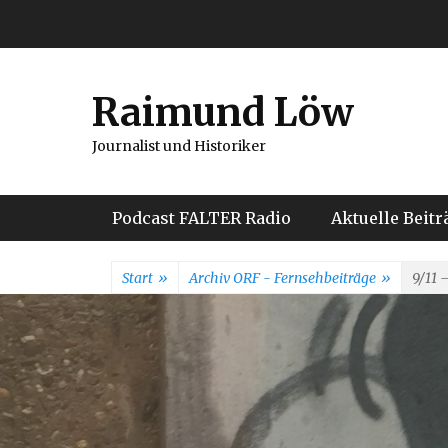
Weiter
zum
Inhalt
Raimund Löw
Journalist und Historiker
Hauptmenü
Podcast FALTER Radio
Aktuelle Beitr
Start
»
Archiv ORF - Fernsehbeiträge
»
9/11 
Öste