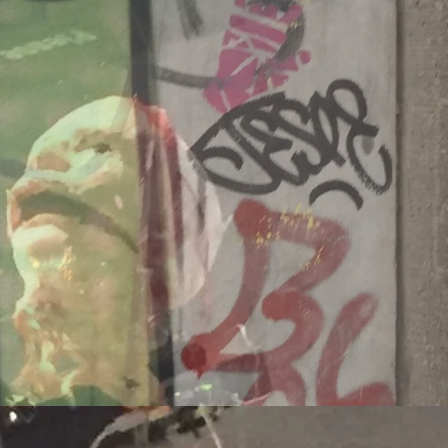
260609/kl
Dänemark
260707/z
-europa