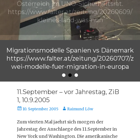
Österreich im UNO-Sicherheitsrat.
https://www.falter.at/zeitung/20260609/
kleines-land-was-nun
Veröffentlicht am
von
Raimund Löw
Migrationsmodelle Spanien vs Dänemark
https://www.falter.at/zeitung/20260707/z
wei-modelle-fuer-migration-in-europa
•
•
•
Veröffentlicht am
von
Raimund Löw
11.September – vor Jahrestag, ZiB
1, 10.9.2005
Veröffentlicht
Autor
10. September 2005
Raimund Löw
am
Zum vierten Mal jaehrt sich morgen der
Jahrestag der Anschlaege des 11.September in
New York und Washington. Die amerikanische