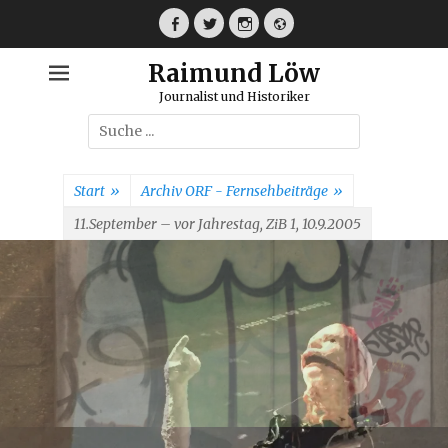
Weiter
zum
Facebook
Twitter
Instagram
Webseite
Inhalt
Raimund Löw
Journalist und Historiker
Suche
nach:
Start
»
Archiv ORF - Fernsehbeiträge
»
11.September – vor Jahrestag, ZiB 1, 10.9.2005