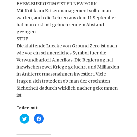
EHEM.BUERGERMEISTER NEW YORK
Mit Kritik am Krisenmanagement sollte man
warten, auch die Lehren aus dem 11.September
hat man erst mit gebuehrendem Abstand
gezogen.
STUP
Die klaffende Luecke von Ground Zero ist nach
wie vor ein schmerzliches Symbol fuer die
Verwundbarkeit Amerikas. Die Regierung hat
inzwischen zwei Kriege gefuehrt und Milliarden
in Antiterrormassnahmen investiert. Viele
fragen sich trotzdem ob man der ersehnten
Sicherheit dadurch wirklich naeher gekommen
ist.
Teilen mit:
K
K
l
l
i
i
c
c
k
k
,
,