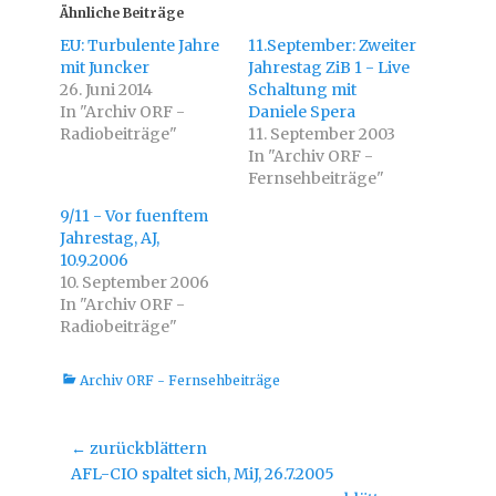
u
u
Ähnliche Beiträge
m
m
ü
a
EU: Turbulente Jahre
11.September: Zweiter
b
u
e
f
mit Juncker
Jahrestag ZiB 1 - Live
r
F
26. Juni 2014
T
a
Schaltung mit
w
c
In "Archiv ORF -
Daniele Spera
i
e
t
b
Radiobeiträge"
11. September 2003
t
o
e
o
In "Archiv ORF -
r
k
Fernsehbeiträge"
z
z
u
u
t
t
9/11 - Vor fuenftem
e
e
i
i
Jahrestag, AJ,
l
l
10.9.2006
e
e
n
n
10. September 2006
(
(
W
W
In "Archiv ORF -
i
i
Radiobeiträge"
r
r
d
d
i
i
n
n
Kategorien
Archiv ORF - Fernsehbeiträge
n
n
e
e
u
u
e
e
m
m
Beitragsnavigation
← zurückblättern
F
F
e
e
Vorheriger
AFL-CIO spaltet sich, MiJ, 26.7.2005
n
n
s
s