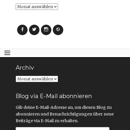
i
i
Archiv
r
r
d
d
i
i
n
n
n
n
e
e
u
u
Facebook
Twitter
Instagram
Webseite
e
e
m
m
F
F
e
e
n
n
s
s
t
t
e
e
r
r
g
g
e
e
Archiv
ö
ö
f
f
f
f
Archiv
n
n
e
e
t
t
)
)
Blog via E-Mail abonnieren
Gib deine E-Mail-Adresse an, um diesen Blog zu
abonnieren und Benachrichtigungen über neue
Beiträge via E-Mail zu erhalten.