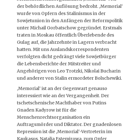
der behördlichen Auflösung bedroht. ‚Memorial‘
wurde von Opfern des Stalinismus in der
Sowjetunion in den Anfängen der Reformpolitik
unter Michail Gorbatschow gegründet. Erstmals
traten in Moskau öffentlich Überlebende des
Gulag auf, die Jahrzehnte in Lagern verbracht
hatten. Mit uns Auslandskorrespondenten
verfolgten dicht gedrängt viele Sowjetbürger
die Lebensberichte der Mitstreiter und
Angehörigen von Leo Trotzki, Nikolai Bucharin
und anderer von Stalin ermordeter Bolschewiki.
‚Memorial‘ ist an der Gegenwart genauso
interessiert wie an der Vergangenheit. Der
tschetschenische Machthaber von Putins
Gnaden Kadyrow ist für die
Menschenrechtsorganisation ein
Auftragsmörder und Diktator. Der gnadenlosen
Repression ist die ‚Memorial‘-Vertreterin im
Kaukasus, Natalia Estemirowa, zum Opfer