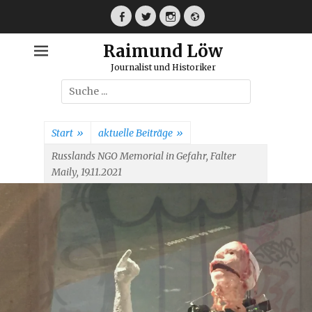
Weiter
zum
Facebook
Twitter
Instagram
Webseite
Inhalt
Raimund Löw
Journalist und Historiker
Suche
nach:
Start
»
aktuelle Beiträge
»
Russlands NGO Memorial in Gefahr, Falter
Maily, 19.11.2021