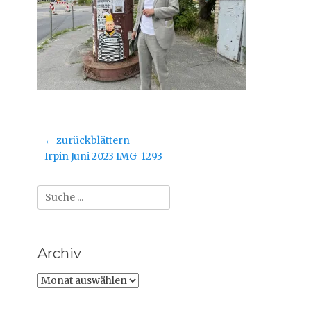
Beitragsnavigation
← zurückblättern
Vorheriger
Irpin Juni 2023 IMG_1293
Beitrag:
Suche
nach:
Archiv
Archiv