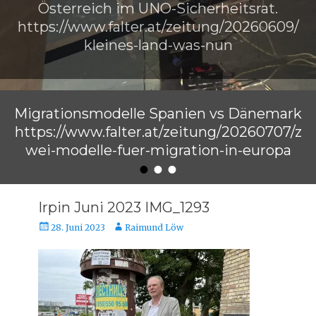
Österreich im UNO-Sicherheitsrat.
https://www.falter.at/zeitung/20260609/
kleines-land-was-nun
Veröffentlicht am
von
Raimund Löw
Migrationsmodelle Spanien vs Dänemark
https://www.falter.at/zeitung/20260707/z
wei-modelle-fuer-migration-in-europa
•
•
•
Veröffentlicht am
von
Raimund Löw
Irpin Juni 2023 IMG_1293
Veröffentlicht
Autor
28. Juni 2023
Raimund Löw
am