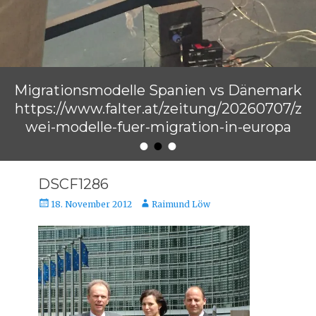
Migrationsmodelle Spanien vs Dänemark
https://www.falter.at/zeitung/20260707/z
wei-modelle-fuer-migration-in-europa
•
•
•
Veröffentlicht am
von
Raimund Löw
DSCF1286
Veröffentlicht
Autor
18. November 2012
Raimund Löw
am