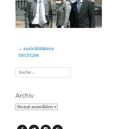
Beitragsnavigation
← zurückblättern
Vorheriger
DSCF1286
Beitrag:
Suche
nach:
Archiv
Archiv