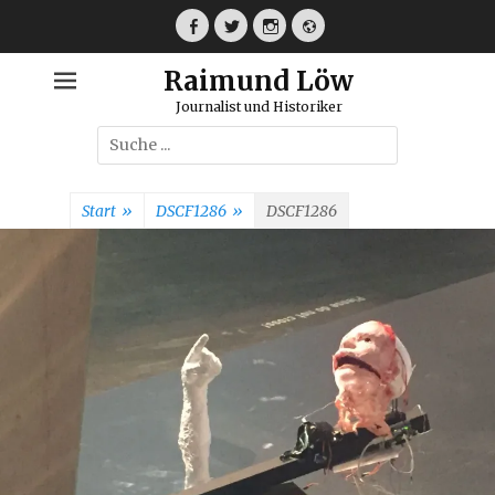
Weiter
zum
Facebook
Twitter
Instagram
Webseite
Inhalt
Raimund Löw
Journalist und Historiker
Suche
nach:
Start
»
DSCF1286
»
DSCF1286