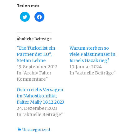
Teilen mit:
K
K
l
l
i
i
c
c
k
k
,
,
u
u
Ähnliche Beiträge
m
m
ü
a
"Die Türkei ist ein
Warum sterben so
b
u
e
f
Partner der EU",
viele Palästinenser in
r
F
Stefan Lehne
T
a
Israels Gazakrieg?
w
c
19. September 2017
10. Januar 2024
i
e
t
b
In "Archiv Falter
In "aktuelle Beiträge"
t
o
Kommentare"
e
o
r
k
z
z
Österreichs Versagen
u
u
t
t
im Nahostkonflikt,
e
e
i
i
Falter Maily 18.12.2023
l
l
24. Dezember 2023
e
e
n
n
In "aktuelle Beiträge"
(
(
W
W
i
i
r
r
Kategorien
Uncategorized
d
d
i
i
n
n