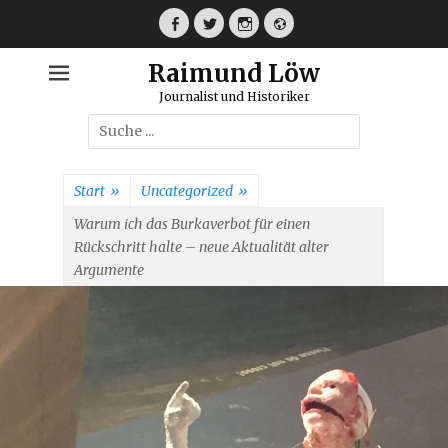
Weiter
zum
Facebook
Twitter
Instagram
Webseite
Inhalt
Raimund Löw
Journalist und Historiker
Suche
nach:
Start
»
Uncategorized
»
Warum ich das Burkaverbot für einen
Rückschritt halte – neue Aktualität alter
Argumente