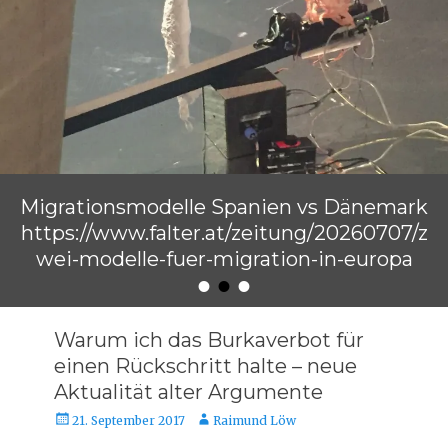
Migrationsmodelle Spanien vs Dänemark
https://www.falter.at/zeitung/20260707/z
wei-modelle-fuer-migration-in-europa
•
•
•
Veröffentlicht am
von
Raimund Löw
Warum ich das Burkaverbot für
einen Rückschritt halte – neue
Aktualität alter Argumente
Veröffentlicht
Autor
21. September 2017
Raimund Löw
am