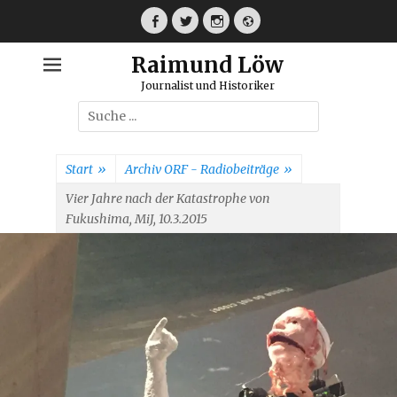
Weiter
zum
Facebook
Twitter
Instagram
Webseite
Inhalt
Raimund Löw
Journalist und Historiker
Suche
nach:
Start
»
Archiv ORF - Radiobeiträge
»
Vier Jahre nach der Katastrophe von
Fukushima, MiJ, 10.3.2015