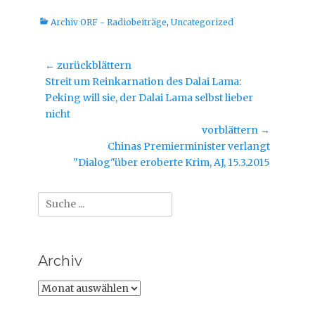
i
i
n
n
Kategorien
Archiv ORF - Radiobeiträge
n
n
,
Uncategorized
e
e
u
u
e
e
m
m
Beitragsnavigation
← zurückblättern
F
F
e
e
Vorheriger
Streit um Reinkarnation des Dalai Lama:
n
n
s
s
Beitrag:
Peking will sie, der Dalai Lama selbst lieber
t
t
e
e
nicht
r
r
g
g
vorblättern →
e
e
ö
ö
Nächster
Chinas Premierminister verlangt
f
f
f
f
Beitrag:
"Dialog"über eroberte Krim, AJ, 15.3.2015
n
n
e
e
t
t
)
)
Suche
nach:
Archiv
Archiv