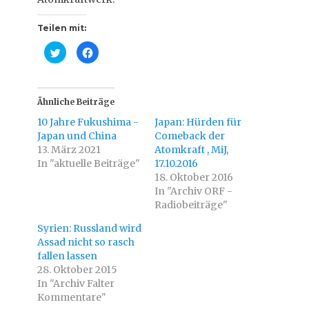
Teilen mit:
K
K
l
l
i
i
c
c
k
k
,
,
u
u
Ähnliche Beiträge
m
m
ü
a
10 Jahre Fukushima -
Japan: Hürden für
b
u
e
f
Japan und China
Comeback der
r
F
13. März 2021
T
a
Atomkraft , MiJ,
w
c
In "aktuelle Beiträge"
17.10.2016
i
e
t
b
18. Oktober 2016
t
o
e
o
In "Archiv ORF -
r
k
Radiobeiträge"
z
z
u
u
t
t
Syrien: Russland wird
e
e
i
i
Assad nicht so rasch
l
l
fallen lassen
e
e
n
n
28. Oktober 2015
(
(
W
W
In "Archiv Falter
i
i
Kommentare"
r
r
d
d