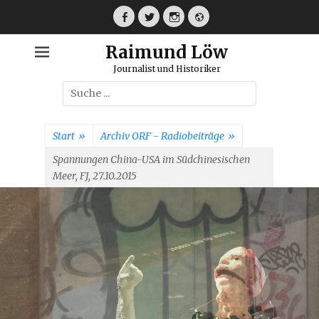
Weiter
zum
Facebook
Twitter
Instagram
Webseite
Inhalt
Raimund Löw
Journalist und Historiker
Suche
nach:
Start
»
Archiv ORF - Radiobeiträge
»
Spannungen China-USA im Südchinesischen
Meer, FJ, 27.10.2015