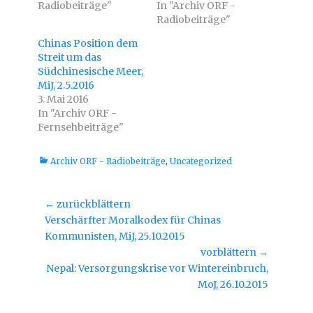
Radiobeiträge"
e
o
In "Archiv ORF -
r
k
Radiobeiträge"
z
z
u
u
t
t
Chinas Position dem
e
e
i
i
Streit um das
l
l
Südchinesische Meer,
e
e
n
n
MiJ, 2.5.2016
(
(
W
W
3. Mai 2016
i
i
In "Archiv ORF -
r
r
d
d
Fernsehbeiträge"
i
i
n
n
n
n
e
e
Kategorien
Archiv ORF - Radiobeiträge
,
Uncategorized
u
u
e
e
m
m
F
F
e
e
Beitragsnavigation
← zurückblättern
n
n
s
s
Vorheriger
Verschärfter Moralkodex für Chinas
t
t
e
e
Beitrag:
Kommunisten, MiJ, 25.10.2015
r
r
g
g
vorblättern →
e
e
ö
ö
Nächster
Nepal: Versorgungskrise vor Wintereinbruch,
f
f
f
f
Beitrag:
MoJ, 26.10.2015
n
n
e
e
t
t