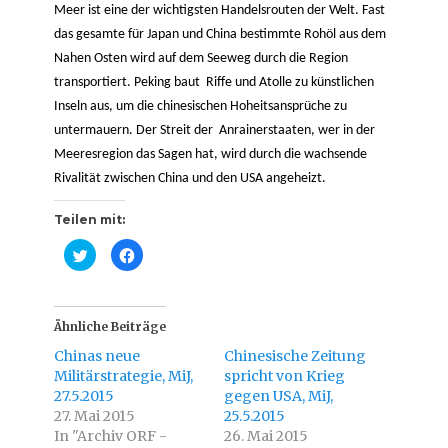
Meer ist eine der wichtigsten Handelsrouten der Welt. Fast
das gesamte für Japan und China bestimmte Rohöl aus dem
Nahen Osten wird auf dem Seeweg durch die Region
transportiert. Peking baut Riffe und Atolle zu künstlichen
Inseln aus, um die chinesischen Hoheitsansprüche zu
untermauern. Der Streit der Anrainerstaaten, wer in der
Meeresregion das Sagen hat, wird durch die wachsende
Rivalität zwischen China und den USA angeheizt.
Teilen mit:
K
K
l
l
i
i
c
c
k
k
,
,
u
u
Ähnliche Beiträge
m
m
ü
a
Chinas neue
Chinesische Zeitung
b
u
e
f
Militärstrategie, MiJ,
spricht von Krieg
r
F
27.5.2015
T
a
gegen USA, MiJ,
w
c
27. Mai 2015
25.5.2015
i
e
t
b
In "Archiv ORF -
26. Mai 2015
t
o