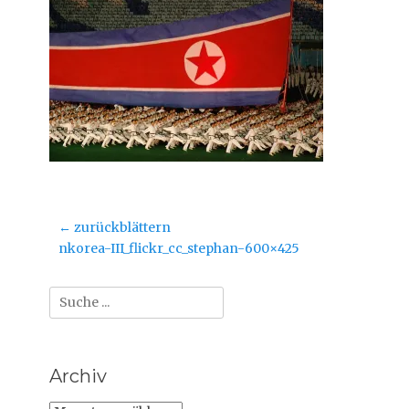
Beitragsnavigation
← zurückblättern
Vorheriger
nkorea-III_flickr_cc_stephan-600×425
Beitrag:
Suche
nach:
Archiv