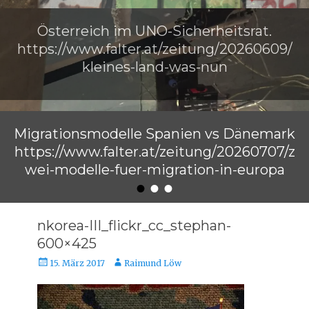
Österreich im UNO-Sicherheitsrat.
https://www.falter.at/zeitung/20260609/
kleines-land-was-nun
Veröffentlicht am
von
Raimund Löw
Migrationsmodelle Spanien vs Dänemark
https://www.falter.at/zeitung/20260707/z
wei-modelle-fuer-migration-in-europa
•
•
•
Veröffentlicht am
von
Raimund Löw
nkorea-III_flickr_cc_stephan-
600×425
Veröffentlicht
Autor
15. März 2017
Raimund Löw
am