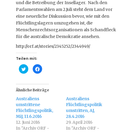
und die Betreibung der Insellager. Nach den
Parlamentswahlen am 2.Juli steht dem Land vor
eine neuerliche Diskussion bevor, wie mit den
Flüchtlingslagern umzugehen ist, die
Menschenrechtsorganisationen als Schandfleck
für die australische Demokratie ansehen.
http://orf.at/stories/2345252/2344949/
Teilen mit:
K
K
l
l
i
i
c
c
k
k
,
,
u
u
Ähnliche Beiträge
m
m
ü
a
Australiens
Australiens
b
u
e
f
umstrittene
Flüchtlingspolitik
r
F
Flüchtlingspolitik,
T
a
umstritten, AJ,
w
c
MiJ, 11.6.2016
28.4.2016
i
e
t
b
12. Juni 2016
29. April 2016
t
o
In "Archiv ORF -
e
o
In "Archiv ORF -
r
k