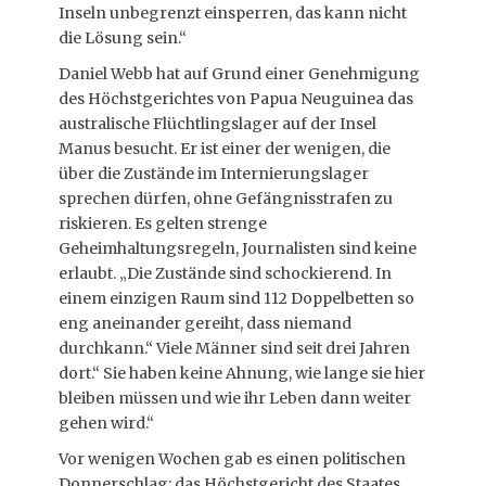
Inseln unbegrenzt einsperren, das kann nicht
die Lösung sein.“
Daniel Webb hat auf Grund einer Genehmigung
des Höchstgerichtes von Papua Neuguinea das
australische Flüchtlingslager auf der Insel
Manus besucht. Er ist einer der wenigen, die
über die Zustände im Internierungslager
sprechen dürfen, ohne Gefängnisstrafen zu
riskieren. Es gelten strenge
Geheimhaltungsregeln, Journalisten sind keine
erlaubt. „Die Zustände sind schockierend. In
einem einzigen Raum sind 112 Doppelbetten so
eng aneinander gereiht, dass niemand
durchkann.“ Viele Männer sind seit drei Jahren
dort.“ Sie haben keine Ahnung, wie lange sie hier
bleiben müssen und wie ihr Leben dann weiter
gehen wird.“
Vor wenigen Wochen gab es einen politischen
Donnerschlag: das Höchstgericht des Staates