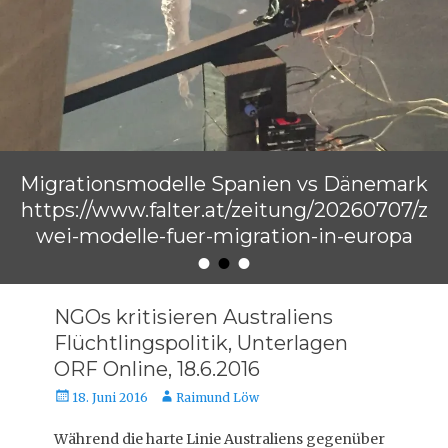
Migrationsmodelle Spanien vs Dänemark
https://www.falter.at/zeitung/20260707/z
wei-modelle-fuer-migration-in-europa
•
•
•
Veröffentlicht am
von
Raimund Löw
NGOs kritisieren Australiens
Flüchtlingspolitik, Unterlagen
ORF Online, 18.6.2016
Veröffentlicht
Autor
18. Juni 2016
Raimund Löw
am
Während die harte Linie Australiens gegenüber