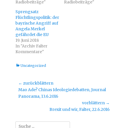
Radiobeiträge"
Radiobeiträge"
z
z
u
u
t
t
Sprengsatz
e
e
i
i
Flüchtlingspolitik: der
l
l
bayrische Angriff auf
e
e
n
n
Angela Merkel
(
(
W
W
gefährdet die EU
i
i
19. Juni 2018
r
r
d
d
In "Archiv Falter
i
i
n
n
Kommentare"
n
n
e
e
u
u
e
e
Kategorien
Uncategorized
m
m
F
F
e
e
n
n
s
s
Beitragsnavigation
← zurückblättern
t
t
e
e
Vorheriger
Mao Ade? Chinas Ideologiedebatten, Journal
r
r
g
g
Beitrag:
Panorama, 13.6.2016
e
e
ö
ö
vorblättern →
f
f
Nächster
f
f
Brexit und wir, Falter, 22.6.2016
n
n
Beitrag:
e
e
t
t
)
)
Suche