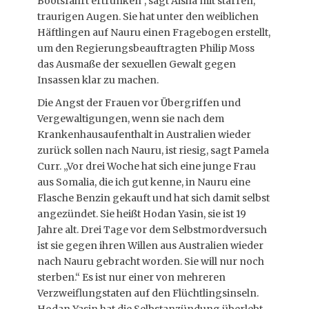
Bootsfahrt ertrunken“, sagt Aisha mit starren,
traurigen Augen. Sie hat unter den weiblichen
Häftlingen auf Nauru einen Fragebogen erstellt,
um den Regierungsbeauftragten Philip Moss
das Ausmaße der sexuellen Gewalt gegen
Insassen klar zu machen.
Die Angst der Frauen vor Übergriffen und
Vergewaltigungen, wenn sie nach dem
Krankenhausaufenthalt in Australien wieder
zurück sollen nach Nauru, ist riesig, sagt Pamela
Curr. „Vor drei Woche hat sich eine junge Frau
aus Somalia, die ich gut kenne, in Nauru eine
Flasche Benzin gekauft und hat sich damit selbst
angezündet. Sie heißt Hodan Yasin, sie ist 19
Jahre alt. Drei Tage vor dem Selbstmordversuch
ist sie gegen ihren Willen aus Australien wieder
nach Nauru gebracht worden. Sie will nur noch
sterben.“ Es ist nur einer von mehreren
Verzweiflungstaten auf den Flüchtlingsinseln.