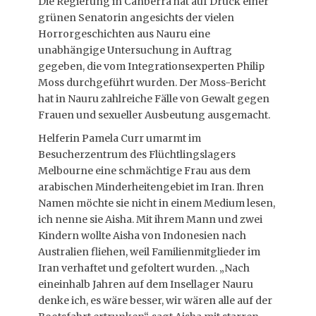
Die Regierung in Canberra hat auf Druck einer
grünen Senatorin angesichts der vielen
Horrorgeschichten aus Nauru eine
unabhängige Untersuchung in Auftrag
gegeben, die vom Integrationsexperten Philip
Moss durchgeführt wurden. Der Moss-Bericht
hat in Nauru zahlreiche Fälle von Gewalt gegen
Frauen und sexueller Ausbeutung ausgemacht.
Helferin Pamela Curr umarmt im
Besucherzentrum des Flüchtlingslagers
Melbourne eine schmächtige Frau aus dem
arabischen Minderheitengebiet im Iran. Ihren
Namen möchte sie nicht in einem Medium lesen,
ich nenne sie Aisha. Mit ihrem Mann und zwei
Kindern wollte Aisha von Indonesien nach
Australien fliehen, weil Familienmitglieder im
Iran verhaftet und gefoltert wurden. „Nach
eineinhalb Jahren auf dem Insellager Nauru
denke ich, es wäre besser, wir wären alle auf der