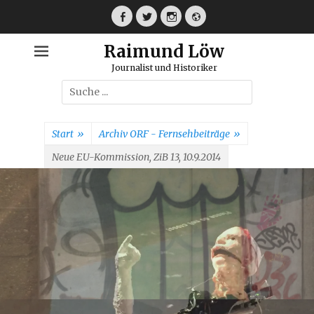
Weiter
zum
Facebook
Twitter
Instagram
Webseite
Inhalt
Raimund Löw
Journalist und Historiker
Suche
nach:
Start
»
Archiv ORF - Fernsehbeiträge
»
Neue EU-Kommission, ZiB 13, 10.9.2014