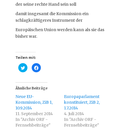
der seine rechte Hand sein soll
damit insgesamt die Kommission ein
schlagkräftigeres Instrument der
Europäischen Union werden kann als sie das
bisher war.
Teilen mit:
K
K
l
l
i
i
c
c
k
k
,
,
u
u
Ähnliche Beiträge
m
m
ü
a
Neue EU-
Europaparlament
b
u
e
f
Kommission, ZiB 1,
konstituiert, ZiB 2,
r
F
10.9.2014
T
a
1.7.2014
w
c
11. September 2014
4. Juli 2014
i
e
t
b
In "Archiv ORF -
In "Archiv ORF -
t
o
Fernsehbeiträge"
e
o
Fernsehbeiträge"