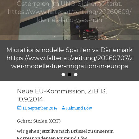
Österreich im UNO-Sicherheitsrat.
https://www.falter.at/zeitung/20260609/
kleines-land-was-nun
Veröffentlicht am
von
Raimund Löw
Migrationsmodelle Spanien vs Dänemark
https://www.falter.at/zeitung/20260707/z
wei-modelle-fuer-migration-in-europa
•
•
•
Veröffentlicht am
von
Raimund Löw
Neue EU-Kommission, ZiB 13,
10.9.2014
Veröffentlicht
Autor
11. September 2014
Raimund Löw
am
Gehrer Stefan (ORF)
Wir gehen jetzt live nach Brüssel zu unserem
Korrespondenten Raimund Löw.